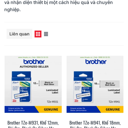
và nhận diện thiết bị một cách hiệu quả và chuyên
nghiệp.
Đọc thêm
Liên quan
Brother TZe-M931, Khổ 12mm,
Brother TZe-M941, Khổ 18mm,