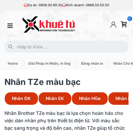
Dự án: 0909.00.99.35
Kinh doanh: 0868.50.50.55
0
Home
Giải Pháp In Nhãn, In ống
Băng nhãn in
Nhãn Cho M
Nhãn TZe màu bạc
Nhãn DK
Nhãn EK
Nhãn HGe
Nhãn HZ
Nhãn Brother TZe màu bạc là lựa chọn hoàn hảo cho
việc dán nhãn phụ trên thiết bị điện tử. Với màu sắc
bạc sang trọng và độ bền cao, nhãn TZe giúp tổ chức