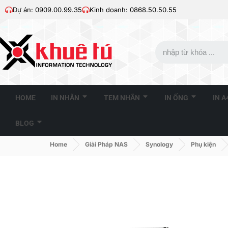
Dự án: 0909.00.99.35
Kinh doanh: 0868.50.50.55
HOME
IN NHÃN
TEM NHÃN
IN ỐNG
IN 
BLOG
Home
Giải Pháp NAS
Synology
Phụ kiện