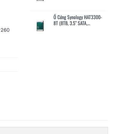
ology HAT3300-
Ổ Cứng Synology HAT3310-
Ổ 
 SATA,...
16T (16TB, 3.5" SATA,...
12
:
260