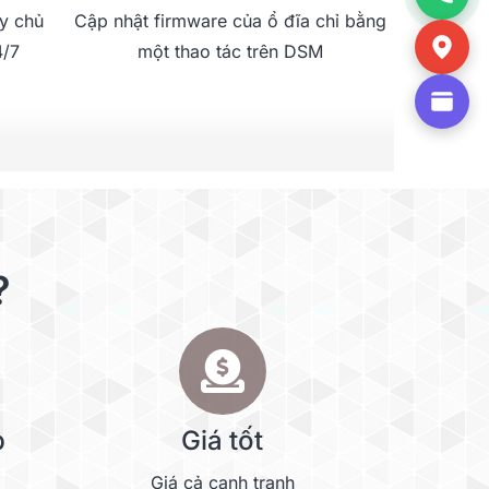
y chủ
Cập nhật firmware của ổ đĩa chỉ bằng
4/7
một thao tác trên DSM
?
p
Giá tốt
Giá cả cạnh tranh