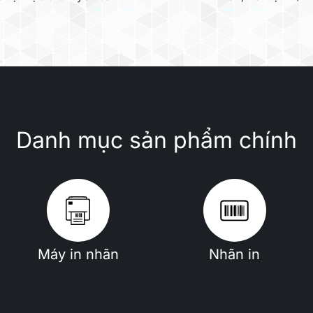
Danh mục sản phẩm chính
ết kế để đạt hiệu suất cao 
Máy in nhãn
Nhãn in
h riêng cho