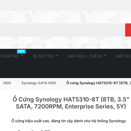
HOT
A4 CẦM TAY
IN TATTOO
MÃ VẠCH - THẺ ID
MÁY S
HDD
Synology SATA HDD
Ổ cứng Synology HAT5310-8T (8TB, 3
Ổ Cứng Synology HAT5310-8T (8TB, 3.5"
SATA, 7200RPM, Enterprise Series, 5Y)
Ổ Cứng Synology HAT3300-
Ổ Cứng Syn
Ổ cứng hiệu suất cao, đáng tin cậy dành cho hệ thống Synology
2T (2TB, 3.5" SATA,...
6T (6TB, 3.5"