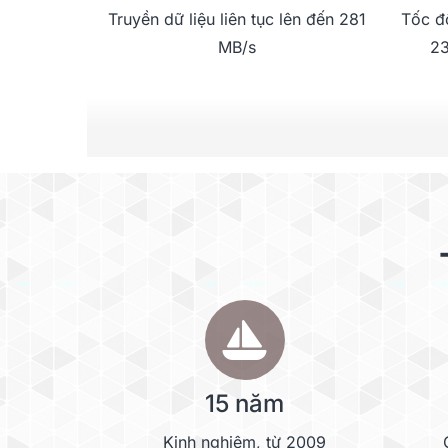
Truyền dữ liệu liên tục lên đến 281
Tốc đ
MB/s
23
Mở rộng hiệu suất nhất q
Thông qua quá trình thử nghiệm và tố
HAT5300 đã được điều chỉnh để mang l
tuần tự ổn định cao hơn tới 23%3 tron
15 năm
người dùng có yêu cầu khắt khe.
Kinh nghiệm, từ 2009