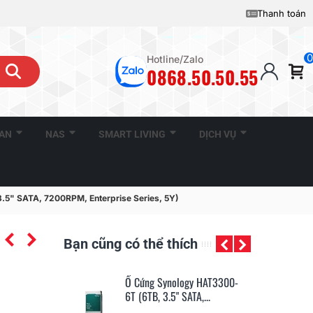
Thanh toán
0
Hotline/Zalo
0868.50.50.55
CAN
NAS
SMART LIVING
DỊCH VỤ
.5" SATA, 7200RPM, Enterprise Series, 5Y)
Bạn cũng có thể thích
ology HAT3300-
Ổ Cứng Synology HAT3310-
Ổ 
 SATA,...
12T (12TB, 3.5" SATA,...
4T