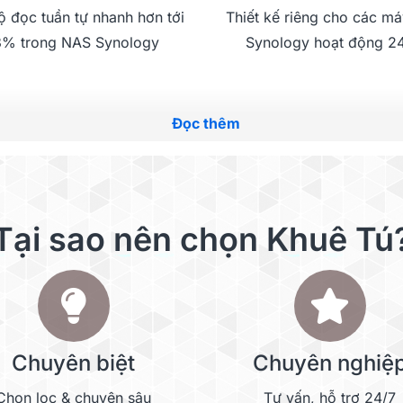
ộ đọc tuần tự nhanh hơn tới
Thiết kế riêng cho các má
% trong NAS Synology
Synology hoạt động 2
Đọc thêm
Tại sao nên chọn Khuê Tú
uán
i ưu, ổ HDD dòng
ại hiệu suất đọc
g môi trường nhiều
Chuyên biệt
Chuyên nghiệ
Chọn lọc & chuyên sâu
Tư vấn, hỗ trợ 24/7