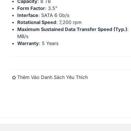
Capacity
: 8 TB
Form Factor
: 3.5"
Interface
: SATA 6 Gb/s
Ổ Cứng Synology HAT3300-
Ổ Cứng Syn
4T (4TB, 3.5" SATA,...
8T (8TB, 3.5"
Rotational Speed
: 7,200 rpm
Maximum Sustained Data Transfer Speed (Typ.)
MB/s
Warranty
: 5 Years
Đọc thêm
Thêm Vào Danh Sách Yêu Thích