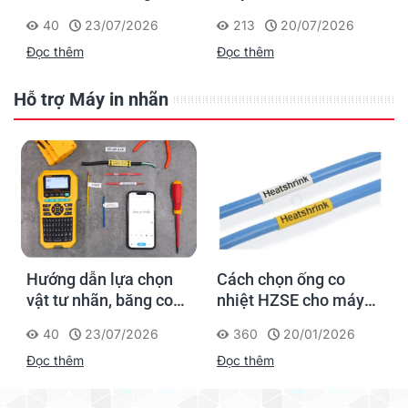
nhiệt, thẻ cáp cho
cho dân thi công: đánh
40
23/07/2026
213
20/07/2026
Supvan G15M Pro
dấu một lần, tra cứu
Đọc thêm
Đọc thêm
trọn đời công trình
Hỗ trợ Máy in nhãn
Hướng dẫn lựa chọn
Cách chọn ống co
vật tư nhãn, băng co
nhiệt HZSE cho máy in
nhiệt, thẻ cáp cho
nhãn đúng chuẩn
40
23/07/2026
360
20/01/2026
Supvan G15M Pro
Đọc thêm
Đọc thêm