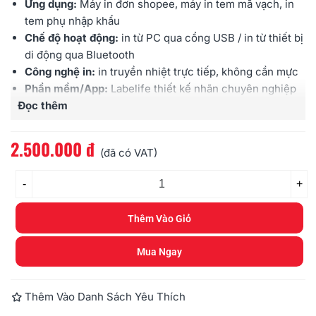
Ứng dụng:
Máy in đơn shopee, máy in tem mã vạch, in
tem phụ nhập khẩu
Chế độ hoạt động:
in từ PC qua cổng USB / in từ thiết bị
di động qua Bluetooth
Công nghệ in:
in truyền nhiệt trực tiếp, không cần mực
Phần mềm/App:
Labelife thiết kế nhãn chuyên nghiệp
Đọc thêm
cho MAC/PC/LINUX & iOS/Android
Độ phân giải in tối đa
: 203 dpi
Tốc độ in tối đa
: 150 mm/s (6 in/s)
2.500.000 đ
(đã có VAT)
Khổ nhãn in tối đa
: 108mm (chiều ngang)
Độ dài in tối đa
: 230 mm
-
+
Loại nhãn in hỗ trợ
: giấy decal nhiệt (loại bế sẵn)
Cắt nhãn
: xé thủ công
Thêm Vào Giỏ
Thùng bao gồm
: Thân máy D520BT X 1, Dây cáp USB X
1, Dây nguồn X 1, Hướng dẫn sử dụng X 1, Cuộn nhãn
Mua Ngay
demo
(nhãn đi kèm có thể thay đổi tùy theo lô hàng)
Bảo hành
: 12 tháng
Thêm Vào Danh Sách Yêu Thích