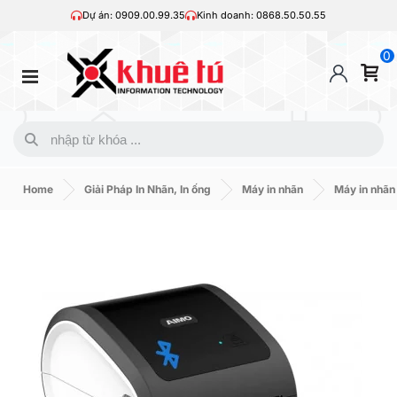
Dự án: 0909.00.99.35
Kinh doanh: 0868.50.50.55
0
Home
Giải Pháp In Nhãn, In ống
Máy in nhãn
Máy in nhã