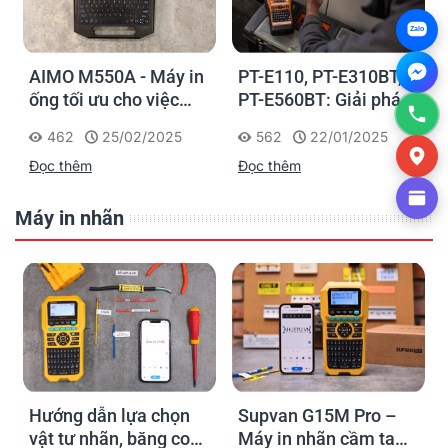
Zalo
AIMO M550A - Máy in
PT-E110, PT-E310BT,
ống tối ưu cho việc
PT-E560BT: Giải pháp
đánh dấu, phân loại và
in nhãn cầm tay công
462
25/02/2025
562
22/01/2025
nhận diện cáp điện,
nghiệp của Brother
Đọc thêm
Đọc thêm
cáp mạng
Máy in nhãn
Hướng dẫn lựa chọn
Supvan G15M Pro –
vật tư nhãn, băng co
Máy in nhãn cầm tay