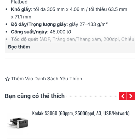
Flatbed
Khổ giấy
: tối đa 305 mm x 4.06 m / tối thiểu 63.5 mm
x 71.1 mm
Độ dầy/Trọng lượng giấy
: giấy 27–433 g/m²
Công suất/ngày
: 45.000 tờ
Tốc độ quét
(ADF, Trắng đen/Thang xám, 200dpi, Chiều
Đọc thêm
thẳng, Giấy letter): 100ppm/200ipm
Tốc độ quét
(ADF, Màu, 200dpi, Chiều thẳng, Giấy
letter): 100ppm/200ipm
Cảm biến hình ảnh
: CIS kép
Đèn chiếu sáng
: đèn LED kép
Thêm Vào Danh Sách Yêu Thích
Độ phân giải quang học
: 600dpi
Khay nạp
: 300 tờ (định lượng 80 g/m²)
Bạn cũng có thể thích
Cổng kết nối
: USB 3.2 GEN1 / Ethernet 10/100/1000
Bảo hành
: 12 tháng
Kodak S3060 (60ppm, 25000ppd, A3, USB/Network)