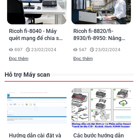
Ricoh fi-8040 - Máy
Ricoh fi-8820/fi-
quét mạng để chia sẻ
8930/fi-8950: Nâng
thông tin trực tiếp
cao hiệu suất làm việc
697
23/02/2024
547
23/02/2024
với dòng máy quét
Đọc thêm
Đọc thêm
siêu nhanh để đảm
nhiệm tác vụ số hóa
tập trung
Hỗ trợ Máy scan
Hướng dẫn cài đặt và
Các bước hướng dẫn