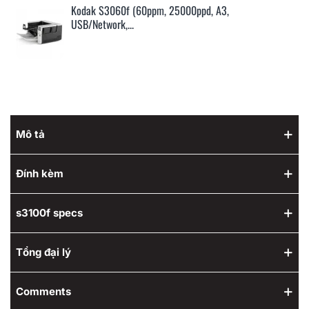
Kodak S3060f (60ppm, 25000ppd, A3,
USB/Network,...
Mô tả
Đính kèm
s3100f specs
Tổng đại lý
Comments