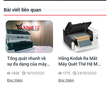
Bài viết liên quan
Tổng quát nhanh về
Hãng Kodak Ra Mắt
sự đa dạng của máy
Máy Quét Thế Hệ Mới
scan Kodak
S3000 series và
1456
14/11/2020
1775
24/10/2020
S2085f - Giải Pháp Số
Đọc thêm
Đọc thêm
Hóa Toàn Diện