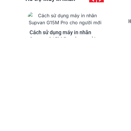
H
Hỗ trợ Máy in nhãn
o nhãn có
Cách sử dụng máy in nhãn
Hướng dẫn l
Editor 5.0,
Supvan G15M Pro cho người
nhãn, băng 
mới
cho Supvan
40
23/07/2026
40
23/
Đọc thêm
Đọc thêm