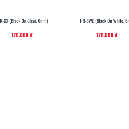
R-6X (Black On Clear, 6mm)
HR-6WE (Black On White, 
Xem Nhanh
Xem Nh
176.000 đ
176.000 đ
ựa chọn vật tư
Cách chọn ống co nhiệt HZSE
So 
co nhiệt, thẻ cáp
cho máy in nhãn đúng chuẩn
và 
 G15M Pro
07/2026
360
20/01/2026
3
Đọc thêm
Đọc 