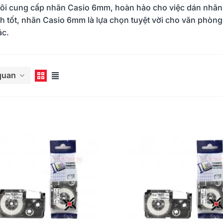
ôi cung cấp nhãn Casio 6mm, hoàn hảo cho việc dán nhãn chi
h tốt, nhãn Casio 6mm là lựa chọn tuyệt vời cho văn phòn
ác.
êm
 quan
 - Máy in ống tối
PT-E110, PT-E310BT, PT-
Bro
 đánh dấu, phân
E560BT: Giải pháp in nhãn
Để 
n diện cáp điện,
cầm tay công nghiệp của
D61
/02/2025
562
22/01/2025
1
Brother
Chạ
Đọc thêm
Đọc 