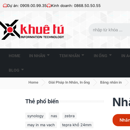
Dự án: 0909.00.99.35
Kinh doanh: 0868.50.50.55
HOME
IN NHÃN
TEM NHÃN
IN ỐNG
IN 
BLOG
Home
Giải Pháp In Nhãn, In ống
Băng nhãn in
Nh
Thẻ phổ biến
synology
nas
zebra
Nhãn
may in ma vach
tepra khổ 24mm