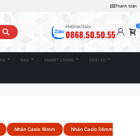
Thanh toán
0
Hotline/Zalo
0868.50.50.55
CAN
NAS
SMART LIVING
DỊCH VỤ
Nhãn Casio 18mm
Nhãn Casio 24mm
Zalo