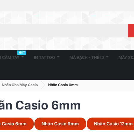
HOT
A4 CẦM TAY
IN TATTOO
MÃ VẠCH - THẺ ID
MÁY S
Nhãn Cho Máy Casio
Nhãn Casio 6mm
ãn Casio 6mm
 Casio 6mm
Nhãn Casio 9mm
Nhãn Casio 12mm