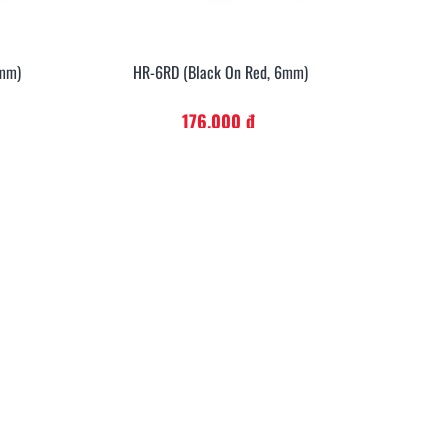
6mm)
HR-6RD (Black On Red, 6mm)
anh
Xem Nhanh
176.000 đ
sánh Brother PT-E300VP
Hướng dẫn lựa chọn nhãn in
PT-E310BTVP
phù hợp cho máy AIMO
LM2800
22
15/01/2026
263
09/01/2026
thêm
Đọc thêm