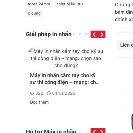
tepra 24mm
thiet bi luu tru
Chúng t
bám dín
o cung
chính x
Giải pháp in nhãn
Đọc th
Liên
 in nhãn
Máy in nhãn cầm tay cho kỹ
AIMO M550A
Khách Sạn
sư thi công điện – mạng: chọn
ưu cho việc
sao cho đúng?
loại và nhậ
3
322
04/01/2026
462
25
cáp mạng
Đọc thêm
Đọc thêm