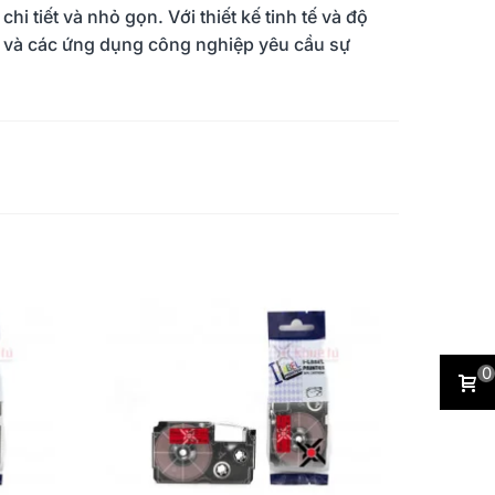
 tiết và nhỏ gọn. Với thiết kế tinh tế và độ
g và các ứng dụng công nghiệp yêu cầu sự
0
ther Ra Mắt Máy In Nhãn
Xếp Cuộc Sống Vào Nếp Bằ
Bàn Mới PT-D460BT & PT-
Phương Pháp KONMARI Của
0BT - Giải Pháp Một
Người Nhật
497
15/05/2023
855
12/05/2023
m Cho Dân Văn Phòng
thêm
Đọc thêm