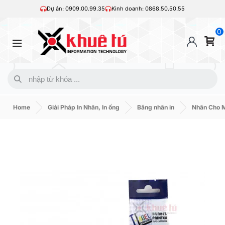
Dự án: 0909.00.99.35
Kinh doanh: 0868.50.50.55
0
Home
Giải Pháp In Nhãn, In ống
Băng nhãn in
Nhãn Cho 