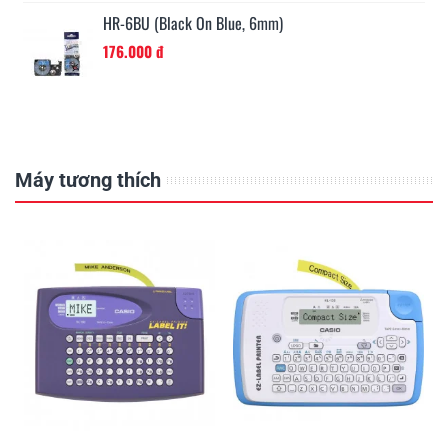
HR-6AX (White On Clear, 6mm)
176.000 đ
Máy tương thích