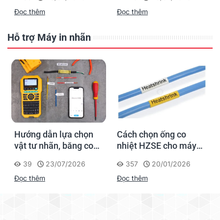
Supvan G15M Pro
dấu một lần, tra cứu
Đọc thêm
Đọc thêm
trọn đời công trình
Hỗ trợ Máy in nhãn
Hướng dẫn lựa chọn
Cách chọn ống co
vật tư nhãn, băng co
nhiệt HZSE cho máy in
nhiệt, thẻ cáp cho
nhãn đúng chuẩn
39
23/07/2026
357
20/01/2026
Supvan G15M Pro
Đọc thêm
Đọc thêm