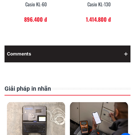
Casio KL-60
Casio KL-130
896.400 đ
1.414.800 đ
Comments
Giải pháp in nhãn