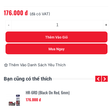
176.000 đ
Đọc thêm
(đã có VAT)
-
+
Thêm Vào Giỏ
Mua Ngay
Thêm Vào Danh Sách Yêu Thích
Bạn cũng có thể thích
HR-6GN (Black On Green, 6mm)
176.000 đ