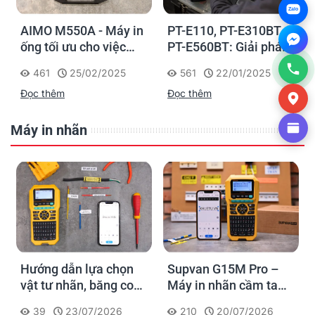
Zalo
AIMO M550A - Máy in
PT-E110, PT-E310BT,
ống tối ưu cho việc
PT-E560BT: Giải pháp
đánh dấu, phân loại và
in nhãn cầm tay công
461
25/02/2025
561
22/01/2025
nhận diện cáp điện,
nghiệp của Brother
Đọc thêm
Đọc thêm
cáp mạng
Máy in nhãn
Hướng dẫn lựa chọn
Supvan G15M Pro –
vật tư nhãn, băng co
Máy in nhãn cầm tay
nhiệt, thẻ cáp cho
cho dân thi công: đánh
39
23/07/2026
210
20/07/2026