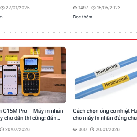
 - Giải Pháp Một Chạm
Người Nhật
15/05/2023
855
12/05/2023
ân Văn Phòng
êm
Đọc thêm
họn ống co nhiệt HZSE
So sánh Brother PT-E300V
y in nhãn đúng chuẩn
PT-E310BTVP
20/01/2026
322
15/01/2026