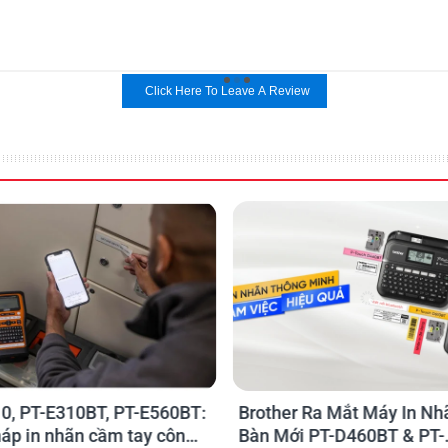
Click Here To Leave A Review
r Ra Mắt Máy In Nhãn Để
Xếp Cuộc Sống Vào Nếp 
i PT-D460BT & PT-
Phương Pháp KONMARI C