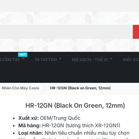
HOT
A4 CẦM TAY
IN TATTOO
MÃ VẠCH - THẺ ID
MÁY S
Nhãn Cho Máy Casio
HR-12GN (Black on Green, 12mm)
HR-12GN (Black On Green, 12mm)
Xuất xứ:
OEM/Trung Quốc
,
HR-6RD (Black On Red,
HR-6YW (Bla
Mã hàng:
HR-12GN (tương thích XR-12GN1)
6mm)
6mm)
Loại nhãn:
Nhãn tiêu chuẩn nhiều màu tùy chọn