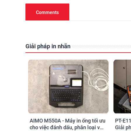
Comments
Giải pháp in nhãn
g tối ưu
PT-E110, PT-E310BT, PT-E560BT:
Brothe
 loại và
Giải pháp in nhãn cầm tay công
Bàn Mớ