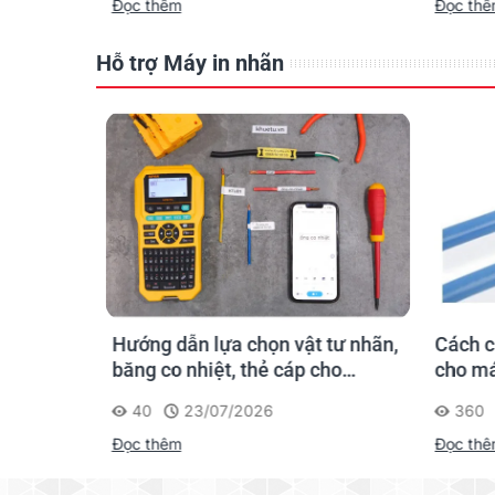
Đọc thêm
Đọc th
Hỗ trợ Máy in nhãn
 tư nhãn,
Cách chọn ống co nhiệt HZSE
So sán
cho
cho máy in nhãn đúng chuẩn
PT-E3
360
20/01/2026
322
Đọc thêm
Đọc th