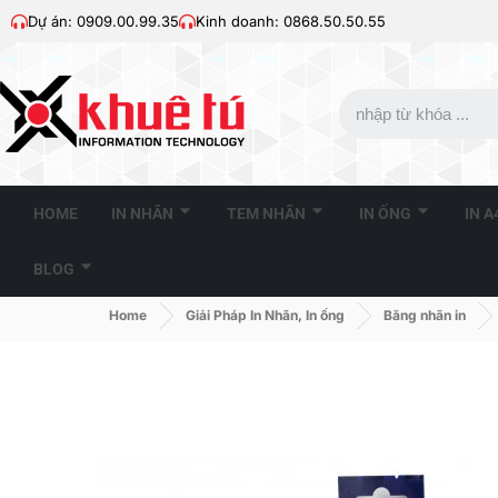
Dự án: 0909.00.99.35
Kinh doanh: 0868.50.50.55
HOME
IN NHÃN
TEM NHÃN
IN ỐNG
IN 
BLOG
Home
Giải Pháp In Nhãn, In ống
Băng nhãn in
HR-6X (Black On Clear
6mm)