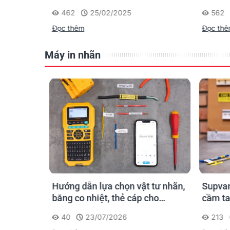
p mạng
nghiệp của Brother
D610BT
562
22/01/2025
1497
Cho D
Đọc thêm
Đọc th
Máy in nhãn
 tư nhãn,
Supvan G15M Pro – Máy in nhãn
Cách c
cho
cầm tay cho dân thi công: đánh
cho má
dấu một lần, tra cứu trọn đời
213
20/07/2026
360
công trình