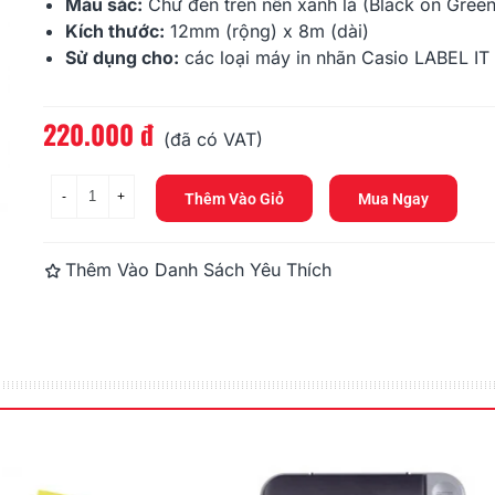
176.000 đ
176.000 đ
Màu sắc:
Chữ đen trên nền xanh lá (Black on Green
Kích thước:
12mm (rộng) x 8m (dài)
Sử dụng cho:
các loại máy in nhãn Casio LABEL IT
te,
HR-6BU (Black On Blue,
HR-6GN (Bla
6mm)
6mm)
176.000 đ
176.000 đ
220.000 đ
Đọc thêm
(đã có VAT)
-
+
Thêm Vào Giỏ
Mua Ngay
Thêm Vào Danh Sách Yêu Thích