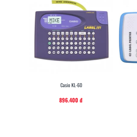
Casio KL-130
1.414.800 đ