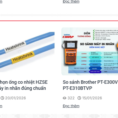
êm
Đọc thêm
h Brother PT-E300VP và
Hướng dẫn lựa chọn nhãn 
10BTVP
hợp cho máy AIMO LM28
15/01/2026
264
09/01/2026
êm
Đọc thêm