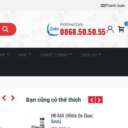
Thanh toán
0
Hotline/Zalo
0868.50.50.55
CAN
NAS
SMART LIVING
DỊCH VỤ
Bạn cũng có thể thích
ck On Yellow,
HR-6AX (White On Clear,
HR
6mm)
9