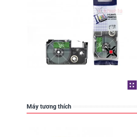
176.000 đ
HR-6WE (Black On Whi
6mm)
176.000 đ
Máy tương thích