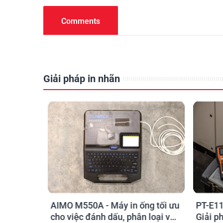
Comments
Giải pháp in nhãn
o kỹ sư
AIMO M550A - Máy in ống tối ưu
PT-E11
chọn sao
cho việc đánh dấu, phân loại và
Giải p