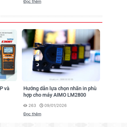
Đọc thêm
Đọc thêm
P và
Hướng dẫn lựa chọn nhãn in phù
Hướng D
hợp cho máy AIMO LM2800
Nhãn AI
263
09/01/2026
201
Đọc thêm
Đọc thêm