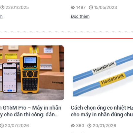
 của Brother
D610BT - Giải Pháp Một 
22/01/2025
1497
15/05/2023
Cho Dân Văn Phòng
êm
Đọc thêm
 G15M Pro – Máy in nhãn
Cách chọn ống co nhiệt H
y cho dân thi công: đánh
cho máy in nhãn đúng ch
 lần, tra cứu trọn đời
20/07/2026
360
20/01/2026
rình