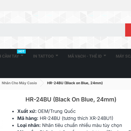
HOT
A4 CẦM TAY
IN TATTOO
MÃ VẠCH - THẺ ID
MÁY S
Nhãn Cho Máy Casio
HR-24BU (Black on Blue, 24mm)
HR-24BU (Black On Blue, 24mm)
Xuất xứ:
OEM/Trung Quốc
HR-6X (Black On Clear,
HR-6RD (Bla
Mã hàng:
HR-24BU (tương thích XR-24BU1)
6mm)
6mm)
Loại nhãn:
Nhãn tiêu chuẩn nhiều màu tùy chọn