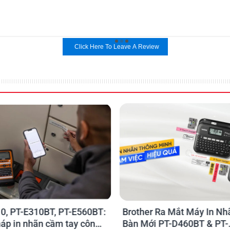
Click Here To Leave A Review
0, PT-E310BT, PT-E560BT:
Brother Ra Mắt Máy In Nh
háp in nhãn cầm tay công
Bàn Mới PT-D460BT & PT-