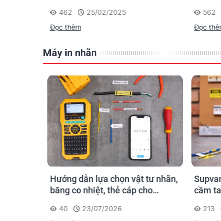
nhận diện cáp điện, cáp mạng
nghiệp
462
25/02/2025
562
Đọc thêm
Đọc th
Máy in nhãn
n ống
Hướng dẫn lựa chọn vật tư nhãn,
Supvan
 công: in
băng co nhiệt, thẻ cáp cho
cầm ta
trường
Supvan G15M Pro
dấu một
40
23/07/2026
213
công t