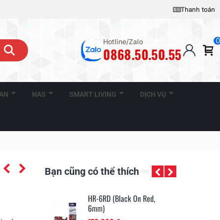
Thanh toán
0
Hotline/Zalo
0868.50.50.55
CAN
NAS
SMART LIVING
DỊCH VỤ
Bạn cũng có thể thích
ck On Red,
HR-6YW (Black On Yellow,
HR
6mm)
6