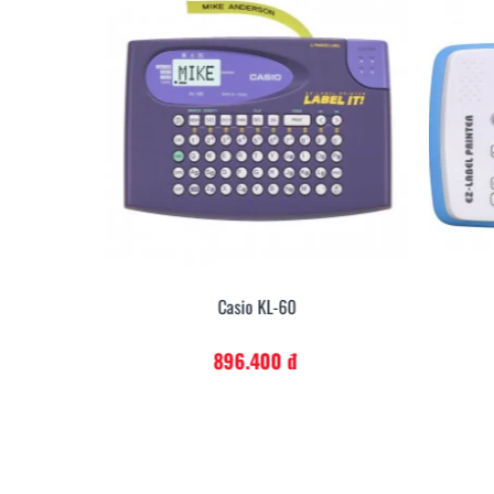
Casio KL-60
896.400 đ