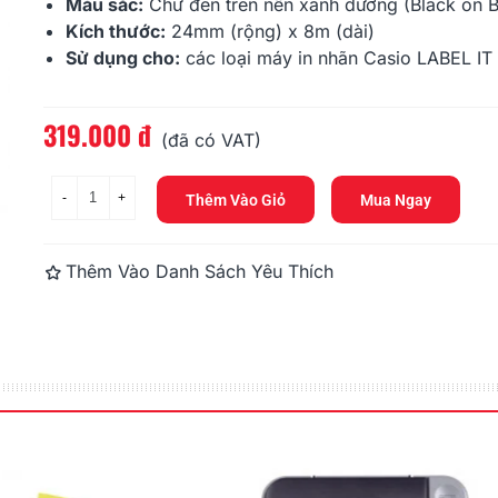
176.000 đ
176.000 đ
Màu sắc:
Chữ đen trên nền xanh dương (Black on B
Kích thước:
24mm (rộng) x 8m (dài)
Sử dụng cho:
các loại máy in nhãn Casio LABEL IT
HR-6WE (Black On White,
HR-6BU (Bla
6mm)
6mm)
176.000 đ
176.000 đ
319.000 đ
Đọc thêm
(đã có VAT)
-
+
Thêm Vào Giỏ
Mua Ngay
Thêm Vào Danh Sách Yêu Thích