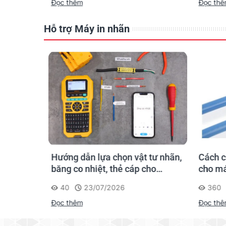
Đọc thêm
Đọc th
Hỗ trợ Máy in nhãn
hãn
Hướng dẫn lựa chọn vật tư nhãn,
Cách c
gười mới
băng co nhiệt, thẻ cáp cho
cho má
Supvan G15M Pro
40
23/07/2026
360
Đọc thêm
Đọc th