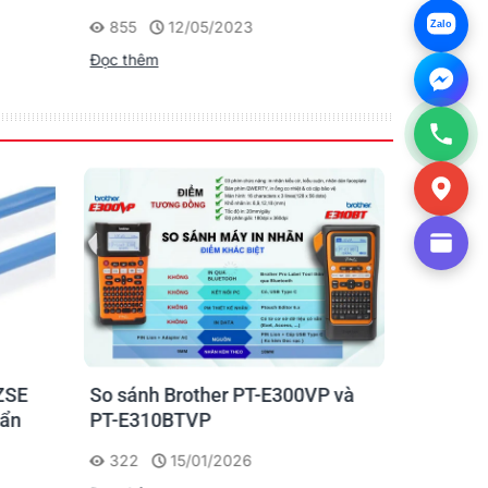
Chạm
Người Nhật
855
12/05/2023
1175
Zalo
Đọc thêm
Đọc thêm
ZSE
So sánh Brother PT-E300VP và
Máy in n
uẩn
PT-E310BTVP
E310BTVP
chuyên g
322
15/01/2026
227