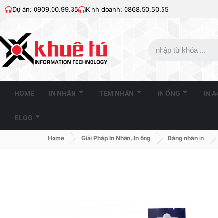
Dự án: 0909.00.99.35
Kinh doanh: 0868.50.50.55
HOME
IN NHÃN
TEM NHÃN
IN ỐNG
IN 
BLOG
Home
Giải Pháp In Nhãn, In ống
Băng nhãn in