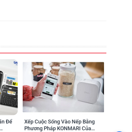
ãn Để
Xếp Cuộc Sống Vào Nếp Bằng
Ứng dụng
Phương Pháp KONMARI Của
nhãn cho