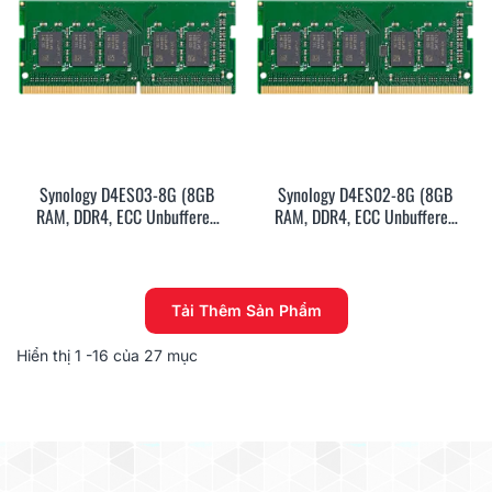
Synology D4ES03-8G (8GB
Synology D4ES02-8G (8GB
RAM, DDR4, ECC Unbuffered
RAM, DDR4, ECC Unbuffered
SODIMM, SODIMM, 5Y)
SODIMM, SODIMM, 5Y)
Tải Thêm Sản Phẩm
Hiển thị
1
-16 của 27 mục