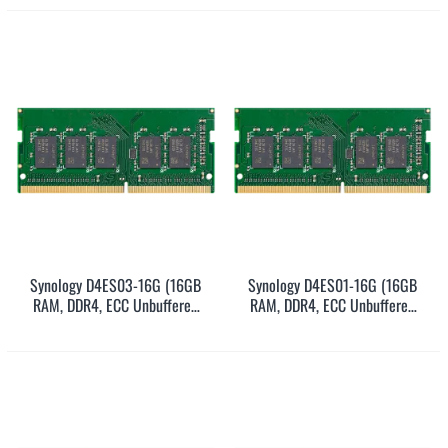
5Y)
Synology D4ES03-16G (16GB
Synology D4ES01-16G (16GB
RAM, DDR4, ECC Unbuffered
RAM, DDR4, ECC Unbuffered
SODIMM, SODIMM, 5Y)
SODIMM, SODIMM, 5Y)