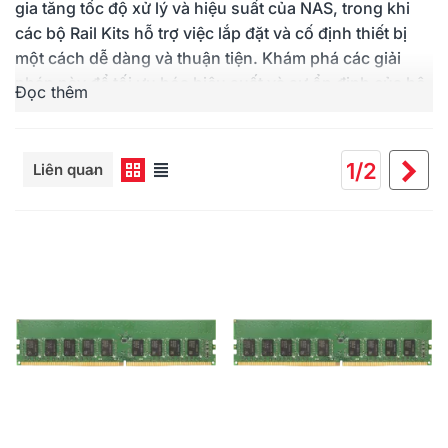
gia tăng tốc độ xử lý và hiệu suất của NAS, trong khi
các bộ Rail Kits hỗ trợ việc lắp đặt và cố định thiết bị
một cách dễ dàng và thuận tiện. Khám phá các giải
pháp này để tối ưu hóa hiệu suất và sự ổn định của hệ
Đọc thêm
thống lưu trữ mạng của bạn.
Add-in Cards
Expansion
Licenses
RA
Ti
1/2
Liên quan
th