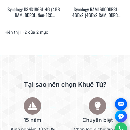
Synology D3NS1866L-4G (4GB
Synology RAM1600DDR3L-
RAM, DDR3L, Non-ECC
4GBx2 (4GBx2 RAM, DDR3L,
Unbuffered SODIMM, SODIMM,
Non-ECC Unbuffered SODIMM,
3Y)
SODIMM, 3Y)
Hiển thị
1
-2 của 2 mục
Tại sao nên chọn Khuê Tú?
Zalo
15 năm
Chuyên biệt
Kinh nghiệm, từ 2009
Chọn lọc & chuyên sâu