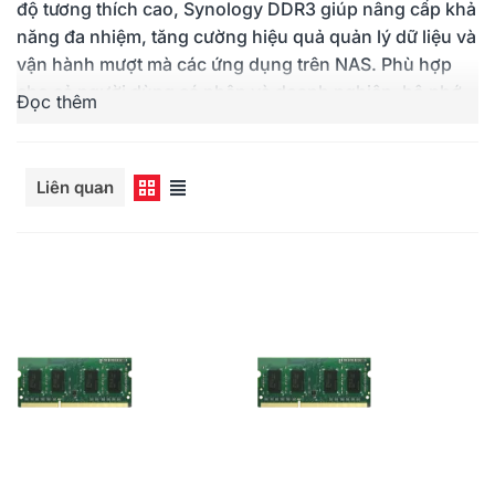
độ tương thích cao, Synology DDR3 giúp nâng cấp khả
năng đa nhiệm, tăng cường hiệu quả quản lý dữ liệu và
vận hành mượt mà các ứng dụng trên NAS. Phù hợp
cho cả người dùng cá nhân và doanh nghiệp, bộ nhớ
Đọc thêm
DDR3 đảm bảo độ bền, tiết kiệm năng lượng và tích
hợp hoàn hảo với hệ thống Synology, mang đến trải
nghiệm lưu trữ và truy xuất dữ liệu vượt trội.
Liên quan
Add-in Cards
Expansion
Licenses
RA