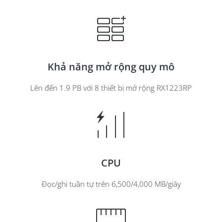
Bảo vệ SaaS với các bản sao lưu cục bộ
Điểm đến sao lưu cho lượt chia sẻ và LUN
Sao lưu bare-metal cho hệ thống Synology
Nền tảng ứng dụng kinh doanh
Khả năng mở rộng quy mô
Cộng tác trên nền tảng đám mây an toàn
Lên đến 1.9 PB với 8 thiết bị mở rộng RX1223RP
Môi trường thử nghiệm ứng dụng
Giám sát và quản lý tập trung
Central Management System (CMS)
Active Insight
CPU
Synology luôn sát cánh bên bạn
Đọc/ghi tuần tự trên 6,500/4,000 MB/giây
Hiệu suất được hỗ trợ bởi ổ cứng Synology
Nhiều lợi ích hơn với DiskStation Manager