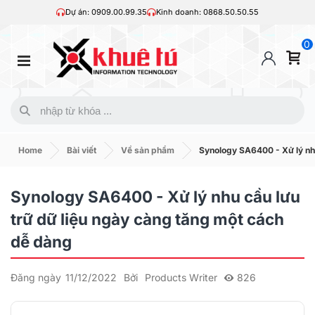
Dự án: 0909.00.99.35
Kinh doanh: 0868.50.50.55
0
Home
Bài viết
Về sản phẩm
Synology SA6400 - Xử lý nhu
Synology SA6400 - Xử lý nhu cầu lưu
trữ dữ liệu ngày càng tăng một cách
dễ dàng
Đăng ngày
11/12/2022
Bởi
Products Writer
826