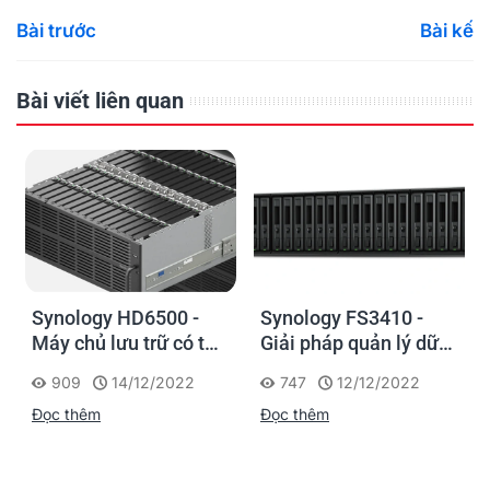
Bài trước
Bài kế
Bài viết liên quan
Synology HD6500 -
Synology FS3410 -
Máy chủ lưu trữ có thể
Giải pháp quản lý dữ
bố trí nhiều thiết bị, có
liệu hiệu suất cao, tiết
909
14/12/2022
747
12/12/2022
thể mở rộng cho các
kiệm chi phí cho
Đọc thêm
Đọc thêm
ứng dụng lên tới vài
doanh nghiệp vừa và
petabyte
nhỏ