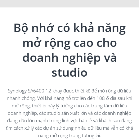
Nền tảng ứng dụng kinh doanh và lưu trữ dữ liệu đa
năng
Máy chủ tập tin linh hoạt
Bộ nhớ có khả năng
Máy chủ sao lưu trung tâm
mở rộng cao cho
Nền tảng ứng dụng kinh doanh
Máy chủ tập tin linh hoạt
doanh nghiệp và
Bộ công cụ đám mây riêng tư để chia sẻ tập tin
studio
Triển khai SMB/NFS theo quy mô
Đồng bộ thư mục và tập tin an toàn giữa các địa điểm
Synology SA6400 12 khay được thiết kế để mở rộng dữ liệu
nhanh chóng. Với khả năng hỗ trợ lên đến 108 ổ đĩa sau khi
Đồng bộ hóa hiệu quả trên nhiều địa điểm qua nền
tảng đám mây
mở rộng, thiết bị này lý tưởng cho các trung tâm dữ liệu
doanh nghiệp, các studio sản xuất lớn và các doanh nghiệp
Máy chủ sao lưu trung tâm
đang dần lớn mạnh trong lĩnh vực bán lẻ và khách sạn đang
tìm cách xử lý các dự án sử dụng nhiều dữ liệu mà vẫn có khả
Sao lưu bare-metal cho PC, máy chủ và máy ảo
năng mở rộng trong tương lai.