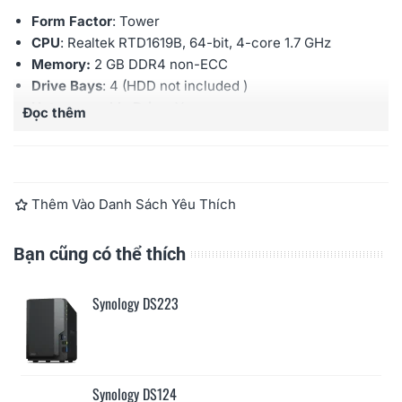
Form Factor
: Tower
CPU
:
Realtek RTD1619B,
64-bit,
4-core 1.7 GHz
Memory:
2 GB DDR4 non-ECC
Drive Bays
: 4 (HDD not included )
Hot swappable Drive
: Yes
Đọc thêm
External Ports:
RJ-45 1GbE LAN X
2
; USB 3.2 Gen 1
Port X
2
Maximum IP cam (License required): 30
(including 2
Free License)
Thêm Vào Danh Sách Yêu Thích
Warranty:
2 years
Bạn cũng có thể thích
Synology DS223
Synology DS124