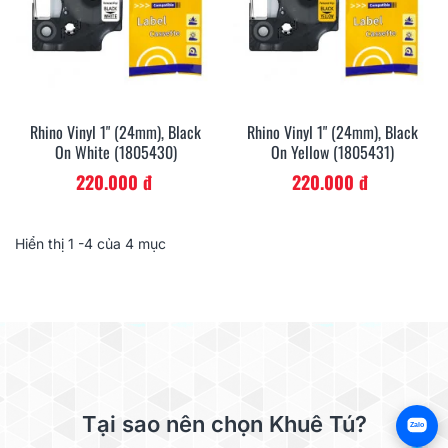
Rhino Vinyl 1" (24mm), Black
Rhino Vinyl 1" (24mm), Black
On White (1805430)
On Yellow (1805431)
220.000 đ
220.000 đ
Hiển thị
1
-4 của 4 mục
Tại sao nên chọn Khuê Tú?
Zalo