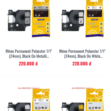
Rhino Permanent Polyester 1/1"
Rhino Permanent Polyester 1/1"
(24mm), Black On Metallic
(24mm), Black On White
(1805434)
(1734523)
220.000 đ
220.000 đ