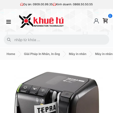
Dự án: 0909.00.99.35
Kinh doanh: 0868.50.50.55
0
Home
Giải Pháp In Nhãn, In ống
Máy in nhãn
Máy in nhãn