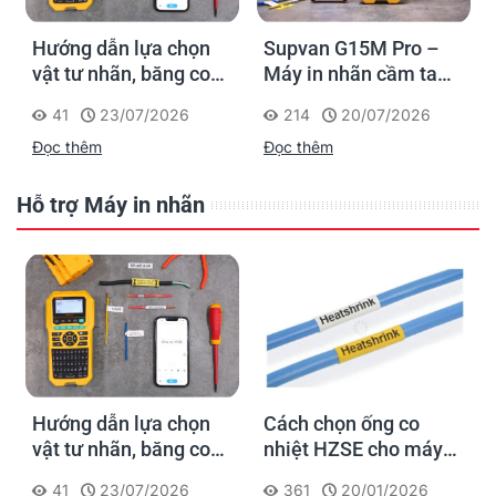
Hướng dẫn lựa chọn
Supvan G15M Pro –
vật tư nhãn, băng co
Máy in nhãn cầm tay
nhiệt, thẻ cáp cho
cho dân thi công: đánh
41
23/07/2026
214
20/07/2026
Supvan G15M Pro
dấu một lần, tra cứu
Đọc thêm
Đọc thêm
trọn đời công trình
Hỗ trợ Máy in nhãn
Hướng dẫn lựa chọn
Cách chọn ống co
vật tư nhãn, băng co
nhiệt HZSE cho máy in
nhiệt, thẻ cáp cho
nhãn đúng chuẩn
41
23/07/2026
361
20/01/2026