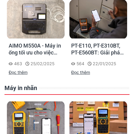
AIMO M550A - Máy in
PT-E110, PT-E310BT,
ống tối ưu cho việc
PT-E560BT: Giải pháp
đánh dấu, phân loại và
in nhãn cầm tay công
463
25/02/2025
564
22/01/2025
nhận diện cáp điện,
nghiệp của Brother
Đọc thêm
Đọc thêm
cáp mạng
Máy in nhãn