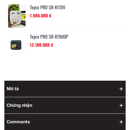
Tepra LITE LR30GS
990.000 đ
Tepra LITE LR5E
972.000 đ
Mô tả
Chứng nhận
Comments