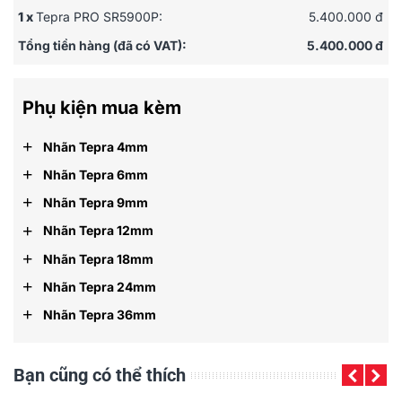
Phần mềm SMA3
:
Mac OS X 10.13 / 10.12 / 10.11 / 10.10
1 x
Tepra PRO SR5900P:
5.400.000 đ
/ 10.9 / 10.8 / 10.7
Tổng tiền hàng (đã có VAT):
5.400.000 đ
iOS/ Android App
: TEPRA LINK
Thùng bao gồm
: Thân máy
Tepra Pro
SR5900P; AC
Adapter; Hướng dẫn sử dụng; Nhãn 12mm x 4m dùng
Phụ kiện mua kèm
thử; Cáp USB; Phiếu bảo hành; Đĩa phần mềm; Bút sao
chép SR9L; Băng làm sạch đầu in SR36C
+
Nhãn Tepra 4mm
Bảo hành
: 12 tháng (1 đổi 1)
+
Nhãn Tepra 6mm
+
Nhãn Tepra 9mm
+
Nhãn Tepra 12mm
+
Nhãn Tepra 18mm
+
Nhãn Tepra 24mm
+
Nhãn Tepra 36mm
Bạn cũng có thể thích