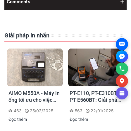
Comments
Giải pháp in nhãn
Zalo
AIMO M550A - Máy in
PT-E110, PT-E310BT,
ống tối ưu cho việc
PT-E560BT: Giải pháp
đánh dấu, phân loại và
in nhãn cầm tay công
463
25/02/2025
563
22/01/2025
nhận diện cáp điện,
nghiệp của Brother
Đọc thêm
Đọc thêm
cáp mạng