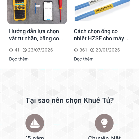
Hướng dẫn lựa chọn
Cách chọn ống co
vật tư nhãn, băng co
nhiệt HZSE cho máy in
nhiệt, thẻ cáp cho
nhãn đúng chuẩn
41
23/07/2026
361
20/01/2026
Supvan G15M Pro
Đọc thêm
Đọc thêm
Tại sao nên chọn Khuê Tú?
15 năm
Chuyên biệt