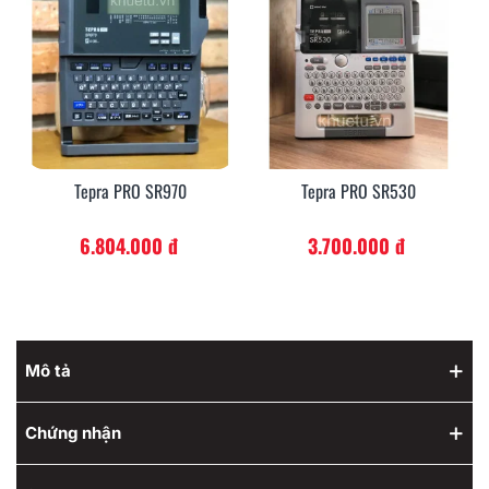
Tepra PRO SR970
Tepra PRO SR530
6.804.000 đ
3.700.000 đ
Mô tả
Chứng nhận