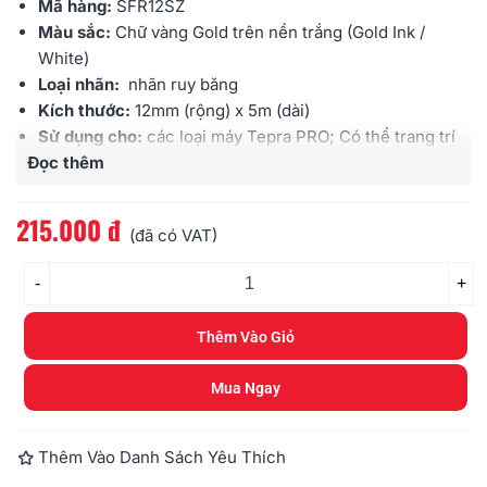
Mã hàng:
SFR12SZ
Màu sắc:
Chữ vàng Gold trên nền trắng (Gold Ink /
White)
Loại nhãn:
nhãn ruy băng
Kích thước:
12mm (rộng) x 5m (dài)
Sử dụng cho:
các loại máy Tepra PRO; Có thể trang trí
Đọc thêm
gói quà, truyền tải thông điệp mình muốn
215.000 đ
(đã có VAT)
-
+
Thêm Vào Giỏ
Mua Ngay
Thêm Vào Danh Sách Yêu Thích