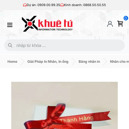
Dự án: 0909.00.99.35
Kinh doanh: 0868.50.50.55
0
Home
Giải Pháp In Nhãn, In ống
Băng nhãn in
Nhãn cho 