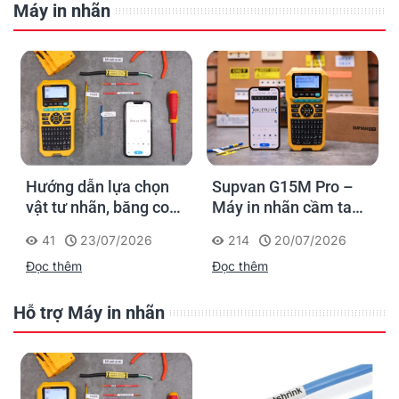
Máy in nhãn
Hướng dẫn lựa chọn
Supvan G15M Pro –
vật tư nhãn, băng co
Máy in nhãn cầm tay
nhiệt, thẻ cáp cho
cho dân thi công: đánh
41
23/07/2026
214
20/07/2026
Supvan G15M Pro
dấu một lần, tra cứu
Đọc thêm
Đọc thêm
trọn đời công trình
Hỗ trợ Máy in nhãn