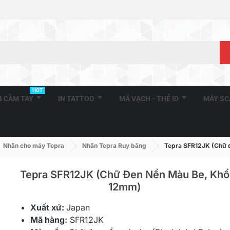
HOT
A4 CẦM TAY
IN TATTOO
MÃ VẠCH - THẺ ID
MÁY S
Nhãn cho máy Tepra
Nhãn Tepra Ruy băng
Tepra SFR12JK (Chữ 
Tepra SFR12JK (Chữ Đen Nền Màu Be, Khổ
12mm)
Tepra SFR12BK (Chữ Đen Nền
Tepra SFR12
Xuất xứ:
Japan
Xanh Da Trời, Khổ 12mm)
Gold Nền Xan
Mã hàng:
SFR12JK