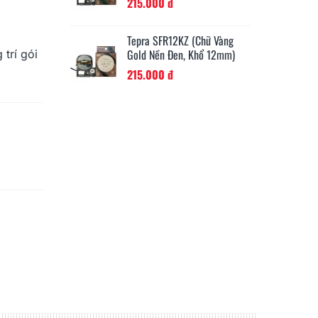
215.000 đ
21
KZ (Chữ Vàng
Tepra SFR12PK (Chữ Đen Nền
Te
n, Khổ 12mm)
Hồng, Khổ 12mm)
Go
trí gói
215.000 đ
21