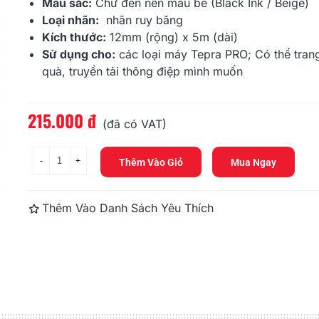
215.000 đ
215.000 đ
Màu sắc:
Chữ đen nền màu be (Black Ink / Beige)
Loại nhãn:
nhãn ruy băng
Kích thước:
12mm (rộng) x 5m (dài)
Tepra SFR12CZ (Chữ Vàng
Tepra SFR12
Gold Nền Nâu, Khổ 12mm)
Gold Nền Đe
Sử dụng cho:
các loại máy Tepra PRO; Có thể trang 
quà, truyền tải thông điệp mình muốn
215.000 đ
215.000 đ
215.000 đ
Đọc thêm
(đã có VAT)
-
+
Thêm Vào Giỏ
Mua Ngay
Thêm Vào Danh Sách Yêu Thích