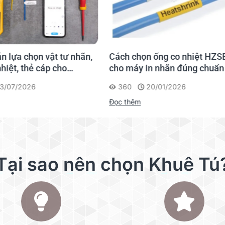
SC4Y
SC6Y
SC9Y
SC12Y
SC4G
SC6G
SC9G
SC12G
SC4B
SC6B
SC9B
SC12B
họn ống co nhiệt HZSE
So sánh Brother PT-E300V
y in nhãn đúng chuẩn
PT-E310BTVP
 đa dạng màu nền và màu ch
20/01/2026
322
15/01/2026
êm
Đọc thêm
5m
Tại sao nên chọn Khuê Tú