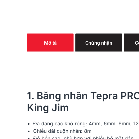
Mô tả
Chứng nhận
C
1. Băng nhãn Tepra PRO
King Jim
Đa dạng các khổ rộng: 4mm, 6mm, 9mm, 
Chiều dài cuộn nhãn: 8m
Độ bền cao, phù hợp với nhiều bề mặt dán