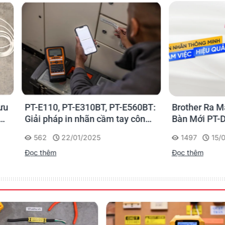
0, PT-E310BT, PT-E560BT:
Brother Ra Mắt Máy In Nh
háp in nhãn cầm tay công
Bàn Mới PT-D460BT & PT-
 của Brother
D610BT - Giải Pháp Một 
22/01/2025
1497
15/05/2023
Cho Dân Văn Phòng
êm
Đọc thêm