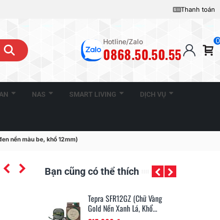
Thanh toán
0
Hotline/Zalo
0868.50.50.55
CAN
NAS
SMART LIVING
DỊCH VỤ
đen nền màu be, khổ 12mm)
Bạn cũng có thể thích
GZ (Chữ Vàng
Tepra SFR12NZ (Chữ Vàng
Te
h Lá, Khổ...
Gold Nền Navy, Khổ 12mm)
Go