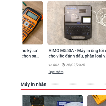
o kỹ sư
AIMO M550A - Máy in ống tối ưu
PT-E11
chọn sao
cho việc đánh dấu, phân loại và
Giải p
nhận diện cáp điện, cáp mạng
nghiệp
462
25/02/2025
562
Đọc thêm
Đọc th
Máy in nhãn