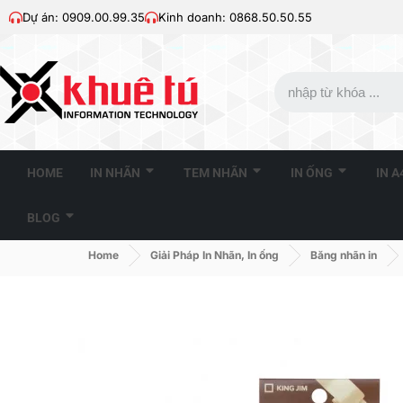
Dự án: 0909.00.99.35
Kinh doanh: 0868.50.50.55
HOME
IN NHÃN
TEM NHÃN
IN ỐNG
IN 
BLOG
Home
Giải Pháp In Nhãn, In ống
Băng nhãn in