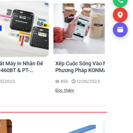
ãn Để
Xếp Cuộc Sống Vào Nếp Bằng
Ứng dụng
Phương Pháp KONMARI Của
nhãn cho
Chạm
Người Nhật
855
12/05/2023
1175
Đọc thêm
Đọc thêm