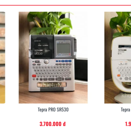
Tepra PRO SR530
Tepra PRO SR-R170V
3.700.000 đ
1.980.000 đ