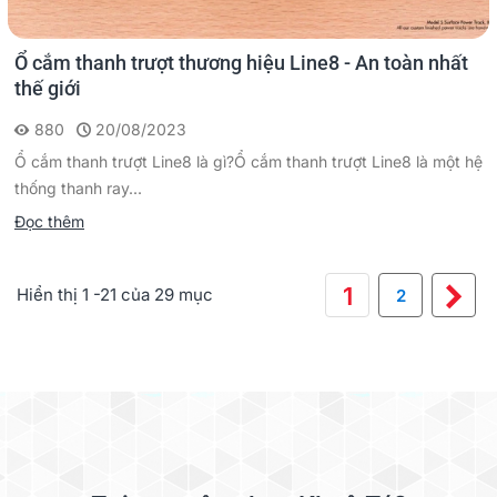
Ổ cắm thanh trượt thương hiệu Line8 - An toàn nhất
thế giới
880
20/08/2023
Ổ cắm thanh trượt Line8 là gì?Ổ cắm thanh trượt Line8 là một hệ
thống thanh ray...
Đọc thêm
Ti
1
Hiển thị 1 -21 của 29 mục
2
th