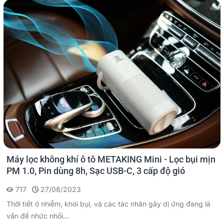
Máy lọc không khí ô tô METAKING Mini - Lọc bụi mịn
PM 1.0, Pin dùng 8h, Sạc USB-C, 3 cấp độ gió
717
27/08/2023
Thời tiết ô nhiễm, khói bụi, và các tác nhân gây dị ứng đang là
vấn đề nhức nhối...