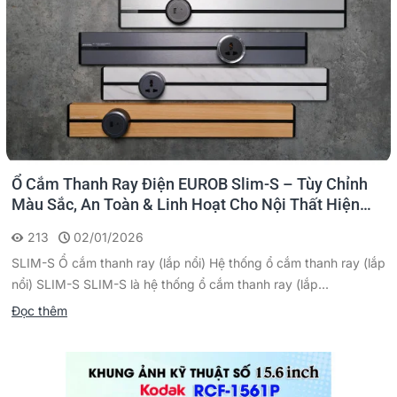
Ổ Cắm Thanh Ray Điện EUROB Slim-S – Tùy Chỉnh
Màu Sắc, An Toàn & Linh Hoạt Cho Nội Thất Hiện
Đại
213
02/01/2026
SLIM-S Ổ cắm thanh ray (lắp nổi) Hệ thống ổ cắm thanh ray (lắp
nổi) SLIM-S SLIM-S là hệ thống ổ cắm thanh ray (lắp...
Đọc thêm