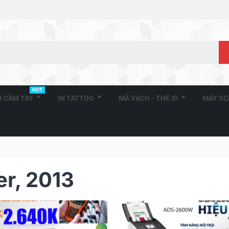
HOT
A4 CẦM TAY
IN TATTOO
MÃ VẠCH - THẺ ID
MÁY S
er, 2013