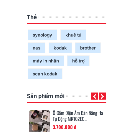
Thẻ
synology
khuê tú
nas
kodak
brother
máy in nhãn
hỗ trợ
scan kodak
Sản phẩm mới
 Âm Bàn Nâng Hạ
Băng Mực Trắng (White
Ốn
02EG...
Ribbon), 14.2mm X 70m...
Ø4
đ
450.000 đ
19