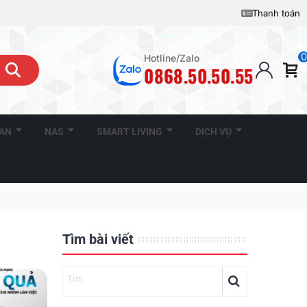
Thanh toán
0
Hotline/Zalo
0868.50.50.55
CAN
NAS
SMART LIVING
DỊCH VỤ
Tìm bài viết