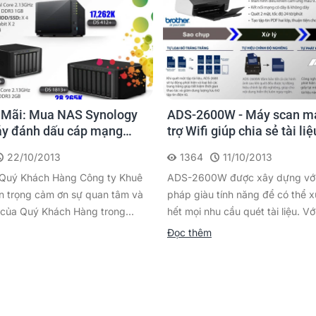
 Mãi: Mua NAS Synology
ADS-2600W - Máy scan m
áy đánh dấu cáp mạng
trợ Wifi giúp chia sẻ tài li
 PT-E100
dàng
22/10/2013
1364
11/10/2013
: Quý Khách Hàng Công ty Khuê
ADS-2600W được xây dựng với 
ân trọng cảm ơn sự quan tâm và
pháp giàu tính năng để có thể x
 của Quý Khách Hàng trong...
hết mọi nhu cầu quét tài liệu. Vớ
Đọc thêm