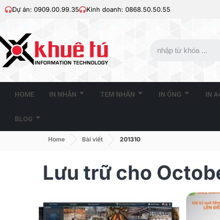
Dự án: 0909.00.99.35
Kinh doanh: 0868.50.50.55
HOME
IN NHÃN
TEM NHÃN
IN ỐNG
IN 
BLOG
Home
Bài viết
201310
Lưu trữ cho Octob