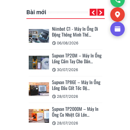
Bài mới
Niimbot C1 - Máy In Ống Di
Su
Động Thông Minh Thế...
Má
06/08/2026
Supvan TP20M – Máy In Ống
Cá
Lồng Cầm Tay Cho Dân...
Su
30/07/2026
Supvan TP86E – Máy In Ống
Hư
Lồng Đầu Cốt Tốc Độ...
Nh
28/07/2026
Supvan TP2000M – Máy In
Su
Ống Co Nhiệt Cỡ Lớn...
Nh
28/07/2026