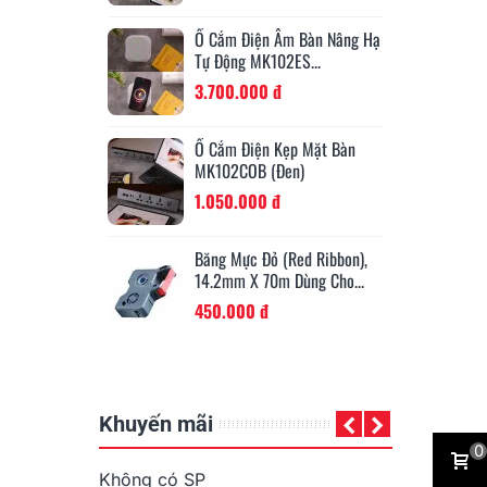
Má
 Âm Bàn Nâng Hạ
Băng Mực Đen (Black
Su
02ES...
Ribbon), 14.2mm X 80m
6
Dùng...
đ
450.000 đ
Nh
Kẹp Mặt Bàn
Máy In Ống Lồng Đầu Cốt
12
Đen)
Niimbot C1
13
đ
10.000.000 đ
Nh
 (Red Ribbon),
Ống Co Nhiệt G08006E,
9m
m Dùng Cho...
Ø9mm X 2m, Màu Vàng Cho...
13
198.000 đ
Khuyến mãi
0
Không có SP