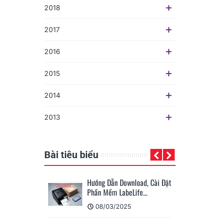
2018
2017
2016
2015
2014
2013
Bài tiêu biểu
ownload, Cài Đặt
KHUÊ TÚ Company Trip
eLife...
2024: Hành Trình Về Xứ
Nẫu...
025
02/07/2024