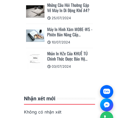
ỏi Thường Gặp
i Động Khổ A4?
Máy In Di Động M110/M200
Ứng Dụng Phù Hợp Cho...
024
15/04/2023
h Xăm M08E-WS -
ng Cấp...
Ứng Dụng Giải Pháp In Ấn Và
Dán Nhãn Cho Giao...
24
08/04/2023
 Của KHUÊ TÚ
ược Bảo Hộ...
Máy In Nhãn Di Động
M110/M200 Có Đáng Mua
024
Không?
05/04/2023
Zalo
Nhận xét mới
Không có nhận xét