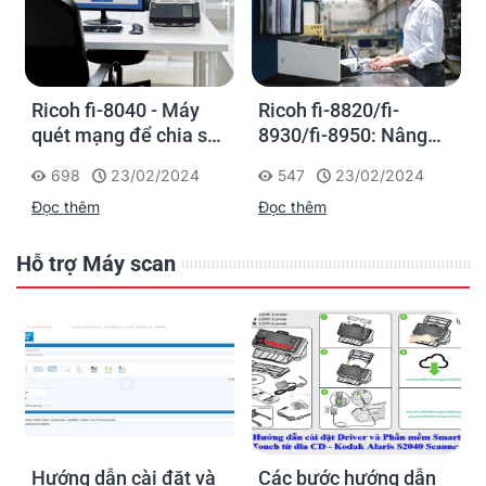
Ricoh fi-8040 - Máy
Ricoh fi-8820/fi-
quét mạng để chia sẻ
8930/fi-8950: Nâng
thông tin trực tiếp
cao hiệu suất làm việc
698
23/02/2024
547
23/02/2024
với dòng máy quét
Đọc thêm
Đọc thêm
siêu nhanh để đảm
nhiệm tác vụ số hóa
tập trung
Hỗ trợ Máy scan
Hướng dẫn cài đặt và
Các bước hướng dẫn