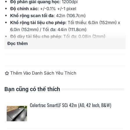
Độ phân giải quang học
: 1200dpi
Độ chính xác
:
+/-0.1% +/-1 pixel
Khổ rộng scan tối đa
: 42
in (106.7cm)
Khổ rộng tài liệu cho phép
: Tối thiểu:
6.0in (152mm) x
6.0in (152mm)
/ Tối đa: 44
in (111.8cm)
Độ dày tài liệu cho phép
:
Tối đa:
0.08in (2mm)
Đọc thêm
Chiều dài scan tối đa
: PDF/JPEG: giới hạn ở 65535
đường scan, chiều dài giảm khi tăng độ phân giải - Các
định dạng khác không giới hạn chiều dài nhưng dung
lượng bản scan không quá 4GB
Tốc độ scan
:
1-bit mono/8-bit greyscale (inch/giây)
Thêm Vào Danh Sách Yêu Thích
@200dpi:
13 (330mm/s)
;
24-bit color (inch/giây)
@200dpi:
6 (152mm/s)
Bạn cũng có thể thích
Kết nối
:
SuperSpeed USB 3.0;
Optimised USB2
Bảo hành
: 12 tháng
Colortrac SmartLF SCi 42m (A0, 42 Inch, B&W)