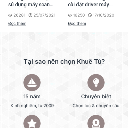
sử dụng máy scan
cài đặt driver máy
Fujitsu FI series
scan Kodak Alaris
26281
25/07/2021
16250
17/10/2020
Scanner
Đọc thêm
Đọc thêm
Tại sao nên chọn Khuê Tú?
15 năm
Chuyên biệt
Kinh nghiệm, từ 2009
Chọn lọc & chuyên sâu