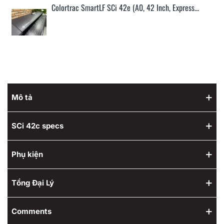
Colortrac SmartLF SCi 42e (A0, 42 Inch, Express...
Mô tả
SCi 42c specs
Phụ kiện
Tổng Đại Lý
Comments