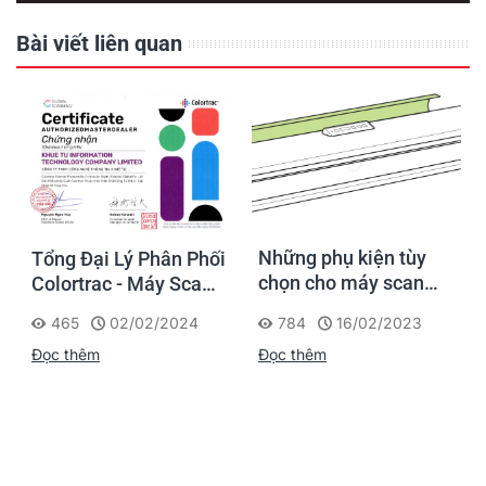
Bài viết liên quan
Những phụ kiện tùy
Tổng Đại Lý Phân Phối
chọn cho máy scan
Colortrac - Máy Scan
khổ A0 hiệu Colortrac
A0 Thương Hiệu Châu
784
16/02/2023
465
02/02/2024
Âu
Đọc thêm
Đọc thêm