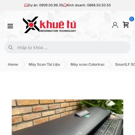
Dự án: 0909.00.99.35
Kinh doanh: 0868.50.50.55
0
Home
Máy Scan Tài Liệu
Máy scan Colortrac
SmartLF SC