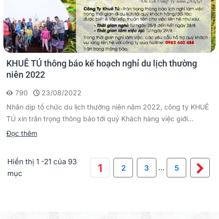
KHUÊ TÚ thông báo kế hoạch nghỉ du lịch thường
niên 2022
790
23/08/2022
Nhân dịp tổ chức du lịch thường niên năm 2022, công ty KHUÊ
TÚ xin trân trọng thông báo tới quý Khách hàng việc giới...
Đọc thêm
Hiển thị 1 -21 của 93
Ti
1
…
2
3
5
mục
th