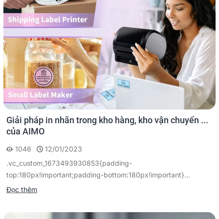
Giải pháp in nhãn trong kho hàng, kho vận chuyển ...
của AIMO
1046
12/01/2023
.vc_custom_1673493930853{padding-
top:180px!important;padding-bottom:180px!important}...
Đọc thêm