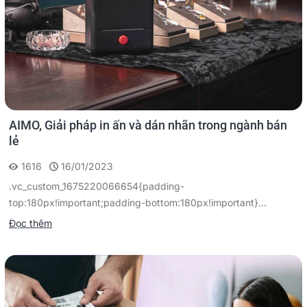
AIMO, Giải pháp in ấn và dán nhãn trong ngành bán
lẻ
1616
16/01/2023
.vc_custom_1675220066654{padding-
top:180px!important;padding-bottom:180px!important}...
Đọc thêm