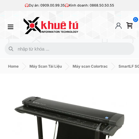
Dự án: 0909.00.99.35
Kinh doanh: 0868.50.50.55
0
Home
Máy Scan Tài Liệu
Máy scan Colortrac
SmartLF SG