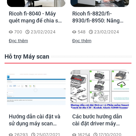
Ricoh fi-8040 - Máy
Ricoh fi-8820/fi-
quét mạng để chia sẻ
8930/fi-8950: Nâng
thông tin trực tiếp
cao hiệu suất làm việc
700
23/02/2024
548
23/02/2024
với dòng máy quét
Đọc thêm
Đọc thêm
siêu nhanh để đảm
nhiệm tác vụ số hóa
tập trung
Hỗ trợ Máy scan
Hướng dẫn cài đặt và
Các bước hướng dẫn
sử dụng máy scan
cài đặt driver máy
Fujitsu FI series
scan Kodak Alaris
26293
25/07/2021
16254
17/10/2020