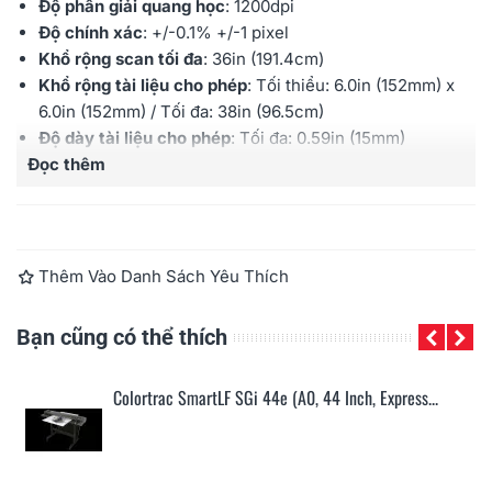
Độ phân giải quang học
: 1200dpi
Độ chính xác
:
+/-0.1% +/-1 pixel
Khổ rộng scan tối đa
: 36
in (191.4cm)
Khổ rộng tài liệu cho phép
: Tối thiểu:
6.0in (152mm) x
6.0in (152mm)
/ Tối đa: 38
in (96.5cm)
Độ dày tài liệu cho phép
:
Tối đa:
0.59in (15mm)
Đọc thêm
Chiều dài scan tối đa
: PDF/JPEG: giới hạn ở 65535
đường scan, chiều dài giảm khi tăng độ phân giải - Các
định dạng khác không giới hạn chiều dài nhưng dung
lượng bản scan không quá 4GB
Tốc độ scan
:
1-bit mono/8-bit greyscale (inch/giây)
Thêm Vào Danh Sách Yêu Thích
@200dpi:
13 (330mm/s)
;
24-bit color (inch/giây)
@200dpi:
Không
Bạn cũng có thể thích
Kết nối
:
SuperSpeed USB 3.0;
Optimised USB2;
Ethernet Gigabit
Colortrac SmartLF SGi 44e (A0, 44 Inch, Express...
Bảo hành
: 12 tháng