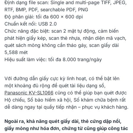
Định dạng file scan:
Single and multi-page TIFF, JPEG,
RTF, BMP, PDF, searchable PDF, PNG
Độ phân giải:
tối đa 600 x 600 dpi
Chuẩn kết nối:
USB 2.0
Chức năng đặc biệt:
scan 2 mặt tự động, cảm biến
phát hiện giấy kép, scan thẻ nhựa, nhận diện mã vạch,
quét sách mỏng không cần tháo gáy, scan giấy dài
5,588 mét
Hiệu suất làm việc:
tối đa 8.000 trang/ngày
Với đường dẫn giấy cực kỳ linh hoạt, có thể bật lên
một khoảng đủ rộng để quét tài liệu dạng sổ,
Panasonic KV-SL1066
cũng có thể giúp bạn quét được
Hộ chiếu, Sổ bảo hiểm xã hội, Số khám chữa bệnh rất
dễ dàng ngay tại quầy tiếp nhận – phục vụ khách hàng.
Ngoài ra, khả năng quét giấy dài, thẻ cứng dập nổi,
giấy mỏng như hóa đơn, chứng từ cũng giúp công tác