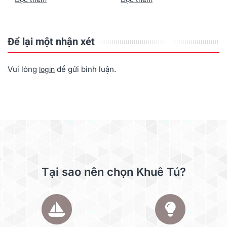
ADF 300 trang
Để lại một nhận xét
Vui lòng
để gửi bình luận.
login
Tại sao nên chọn Khuê Tú?