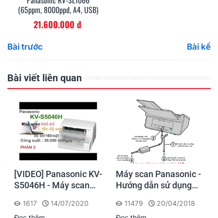
Panasonic KV-SL1066
(65ppm, 8000ppd, A4, USB)
21.600.000 đ
Bài trước
Bài kế
Bài viết liên quan
[VIDEO] Panasonic KV-
Máy scan Panasonic -
S5046H - Máy scan
Hướng dẫn sử dụng
khổ A3 giá rẻ với tốc
máy scan KV-S1026C
1617
14/07/2020
11479
20/04/2018
độ cao & khay nạp
Đọc thêm
Đọc thêm