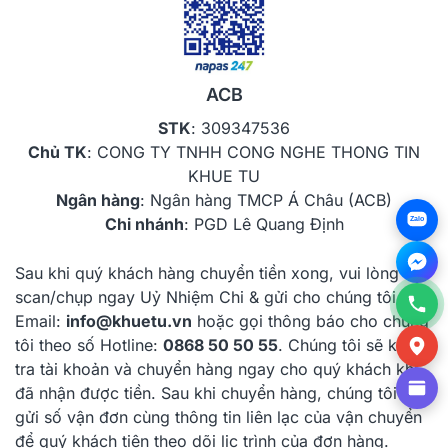
ACB
STK
: 309347536
Chủ TK
: CONG TY TNHH CONG NGHE THONG TIN
KHUE TU
Ngân hàng
: Ngân hàng TMCP Á Châu (ACB)
Chi nhánh
: PGD Lê Quang Định
Zalo
Sau khi quý khách hàng chuyển tiền xong, vui lòng
scan/chụp ngay Uỷ Nhiệm Chi & gửi cho chúng tôi qua
Email:
info@khuetu.vn
hoặc gọi thông báo cho chúng
tôi theo số Hotline:
0868 50 50 55
. Chúng tôi sẽ kiểm
tra tài khoản và chuyển hàng ngay cho quý khách khi
đã nhận được tiền. Sau khi chuyển hàng, chúng tôi sẽ
gửi số vận đơn cùng thông tin liên lạc của vận chuyển
để quý khách tiện theo dõi lịc trình của đơn hàng.