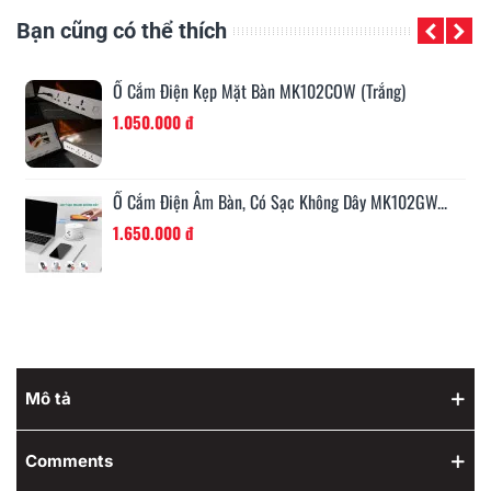
Bạn cũng có thể thích
Ổ Cắm Điện Âm Bàn, Có Sạc Không Dây MK102GB...
1.650.000 đ
.
Ổ Cắm Điện Âm Bàn Trượt, Có Sạc Không Dây...
2.100.000 đ
Mô tả
Comments