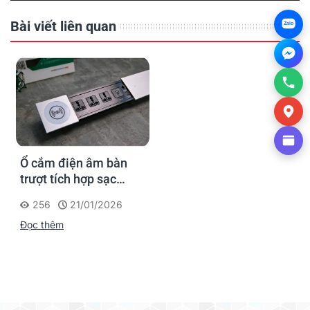
Bài viết liên quan
Zalo
Ổ cắm điện âm bàn
trượt tích hợp sạc
không dây – Giải pháp
256
21/01/2026
gọn gàng và hiện đại
Đọc thêm
cho không gian làm
việc