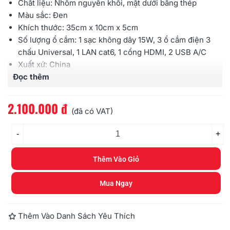
Chất liệu: Nhôm nguyên khối, mặt dưới bằng thép
Màu sắc: Đen
Khích thước: 35cm x 10cm x 5cm
Số lượng ổ cắm: 1 sạc không dây 15W, 3 ổ cắm điện 3
chấu Universal, 1 LAN cat6, 1 cổng HDMI, 2 USB A/C
Xuất xứ: China
Đọc thêm
Bảo hành: 12 tháng
2.100.000 đ
(đã có VAT)
-
+
Thêm Vào Giỏ
Mua Ngay
Thêm Vào Danh Sách Yêu Thích