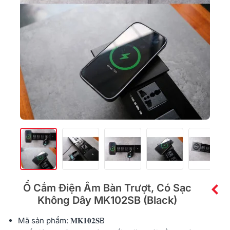
Ổ Cắm Điện Âm Bàn Trượt, Có Sạc
Không Dây MK102SB (Black)
Mã sản phẩm: 𝐌𝐊𝟏𝟎𝟐𝐒B