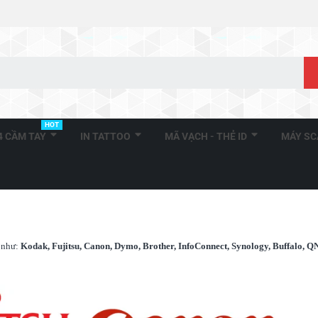
HOT
A4 CẦM TAY
IN TATTOO
MÃ VẠCH - THẺ ID
MÁY S
i như:
Kodak, Fujitsu, Canon, Dymo, Brother, InfoConnect, Synology, Buffalo, 