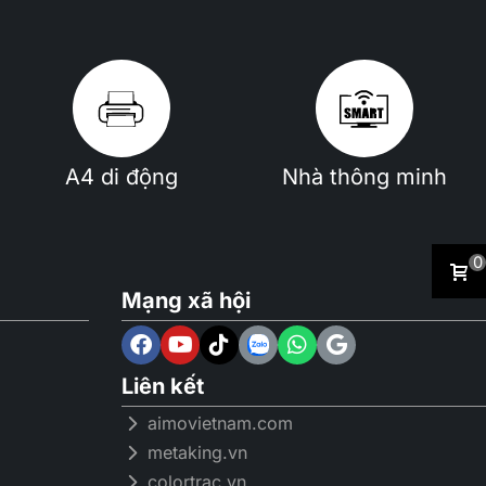
A4 di động
Nhà thông minh
0
Mạng xã hội
Liên kết
aimovietnam.com
metaking.vn
colortrac.vn