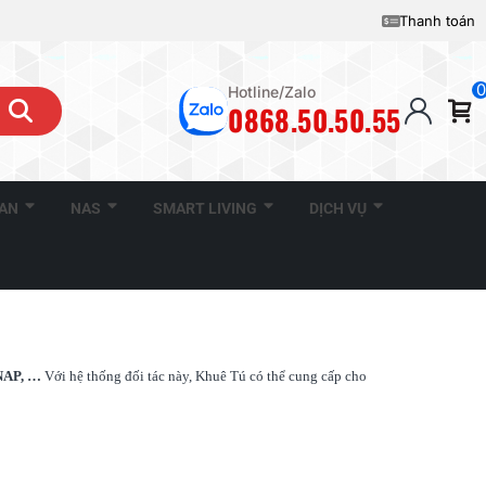
Thanh toán
0
Hotline/Zalo
0868.50.50.55
CAN
NAS
SMART LIVING
DỊCH VỤ
QNAP, …
Với hệ thống đối tác này, Khuê Tú có thể cung cấp cho