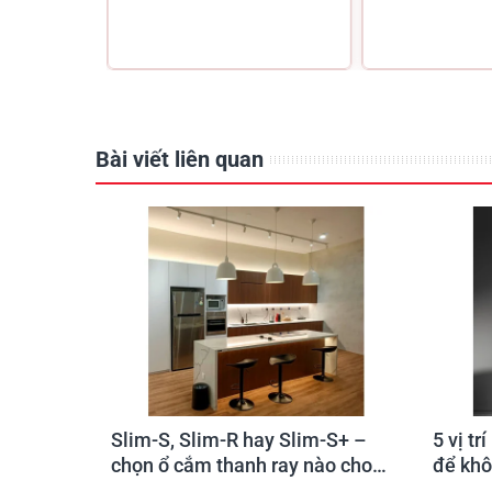
Tạo 
Bài viết liên quan
Phòng khách
Slim-S, Slim-R hay Slim-S+ –
5 vị tr
chọn ổ cắm thanh ray nào cho
để khô
đúng không gian?
nghi v