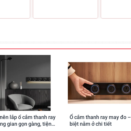
điểm nhấn cho phong cách nội
Bàn làm việc
Bàn họp
í nên lắp ổ cắm thanh ray
Ổ cắm thanh ray may đo –
ng gian gọn gàng, tiện
biệt nằm ở chi tiết
à an toàn hơn