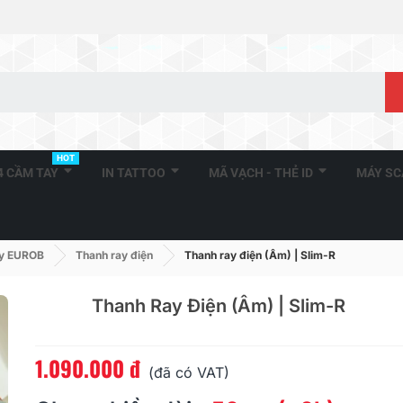
HOT
A4 CẦM TAY
IN TATTOO
MÃ VẠCH - THẺ ID
MÁY S
ay EUROB
Thanh ray điện
Thanh ray điện (Âm) | Slim-R
Thanh Ray Điện (Âm) | Slim-R
1.090.000 đ
Đọc thêm
(đã có VAT)