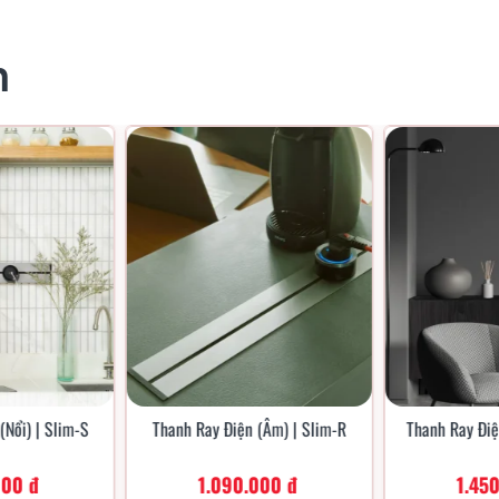
ng ổ cắm thanh ray (lắp nổi)
ray (lắp âm) dạng mô-đun đẹp mắt, dễ dàng hòa hợp
n
t đến bất cứ nơi nào bạn cần nguồn điện, mang lại sự
hoặc văn phòng của bạn—giúp nâng cao chất lượng 
ảm bảo an toàn &
Tạo điểm nhấn 
n cậy cho gia đình
phong cách của
(Nổi) | Slim-S
Thanh Ray Điện (Âm) | Slim-R
Thanh Ray Điệ
000 đ
1.090.000 đ
1.45