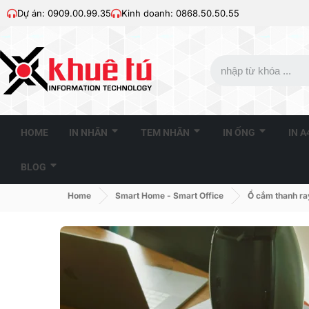
Dự án: 0909.00.99.35
Kinh doanh: 0868.50.50.55
HOME
IN NHÃN
TEM NHÃN
IN ỐNG
IN 
BLOG
Home
Smart Home - Smart Office
Ổ cắm thanh r