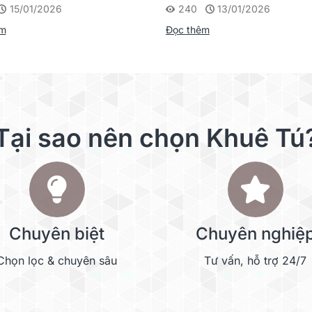
15/01/2026
240
13/01/2026
êm
Đọc thêm
n toàn vượt
từ
nhôm anodized
Tại sao nên chọn Khuê Tú
 cách điện cao cấp
,
lõi
 nối đất,
kết hợp dải cao
. Tất cả tạo nên một hệ
nh vượt trội.
Chuyên biệt
Chuyên nghiệ
Chọn lọc & chuyên sâu
Tư vấn, hỗ trợ 24/7