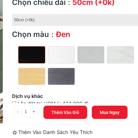
Chọn chiều dài
50cm (+0k)
Chọn màu
Đen
Đen
Trắng
Xám
Marble
Sồi
Xám
xanh
Dịch vụ khác
Lắp đặt tại HCM
(+432.000 đ)
-
+
Thêm Vào Giỏ
Mua Ngay
Cắt theo yêu cầu
(+216.000 đ)
Thêm Vào Danh Sách Yêu Thích