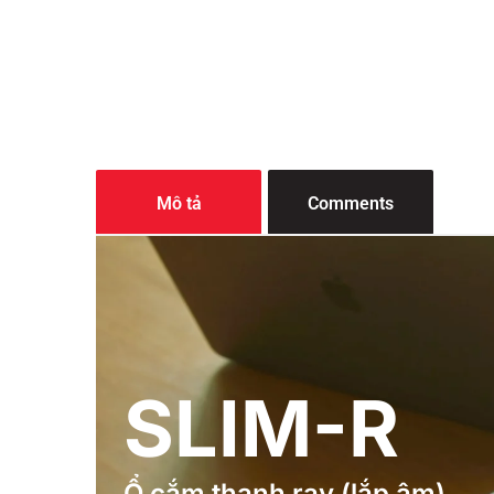
Mô tả
Comments
SLIM-R
Ổ cắm thanh ray (lắp âm)