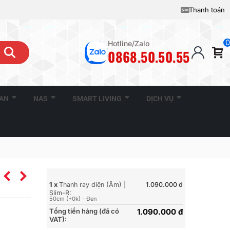
Thanh toán
0
Hotline/Zalo
0868.50.50.55
CAN
NAS
SMART LIVING
DỊCH VỤ
1 x
Thanh ray điện (Âm) |
1.090.000 đ
Slim-R:
50cm (+0k) - Đen
Tổng tiền hàng (đã có
1.090.000 đ
VAT):