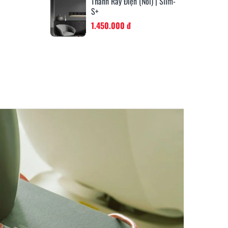
Thanh Ray Điện (Nổi) | Slim-
S+
1.450.000 đ