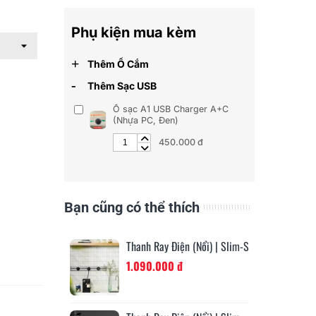
Phụ kiện mua kèm
+
Thêm Ổ Cắm
-
Thêm Sạc USB
Ổ sạc A1 USB Charger A+C
(Nhựa PC, Đen)
450.000 đ
Bạn cũng có thể thích
Thanh Ray Điện (Nổi) | Slim-S
1.090.000 đ