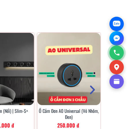
 SLIM-R
 với không gian sống và làm việc
 linh hoạt, phong cách và sự đơn
Zalo
cuộc sống hàng ngày
cho
Tối ưu hóa hiệu quả
 bạn
sử dụng thiết bị điện
n (Nổi) | Slim-S+
Ổ Cắm Đơn A0 Universal (Vỏ Nhôm,
Đen)
0.000 đ
250.000 đ