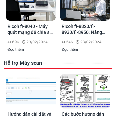
Ricoh fi-8040 - Máy
Ricoh fi-8820/fi-
quét mạng để chia sẻ
8930/fi-8950: Nâng
thông tin trực tiếp
cao hiệu suất làm việc
696
23/02/2024
546
23/02/2024
với dòng máy quét
Đọc thêm
Đọc thêm
siêu nhanh để đảm
nhiệm tác vụ số hóa
tập trung
Hỗ trợ Máy scan
Hướng dẫn cài đặt và
Các bước hướng dẫn