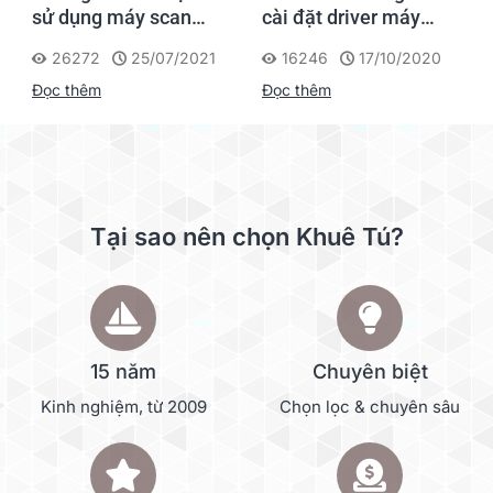
sử dụng máy scan
cài đặt driver máy
Fujitsu FI series
scan Kodak Alaris
26272
25/07/2021
16246
17/10/2020
Scanner
Đọc thêm
Đọc thêm
Tại sao nên chọn Khuê Tú?
15 năm
Chuyên biệt
Kinh nghiệm, từ 2009
Chọn lọc & chuyên sâu