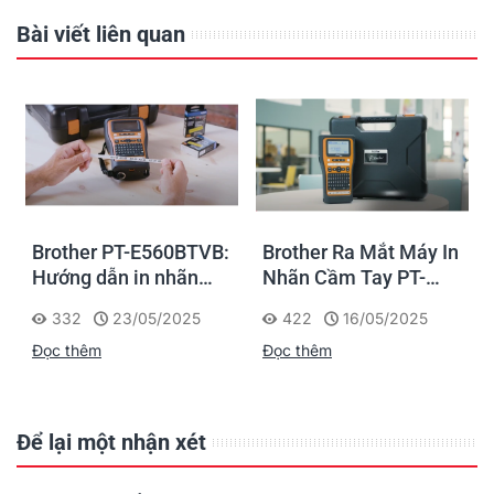
Bài viết liên quan
Brother PT-E560BTVB:
Brother Ra Mắt Máy In
Hướng dẫn in nhãn
Nhãn Cầm Tay PT-
Faceplate thi công
E310BTVP và PT-
332
23/05/2025
422
16/05/2025
Điện - Mạng dễ dàng
E560BTVP Mới
Đọc thêm
Đọc thêm
Để lại một nhận xét