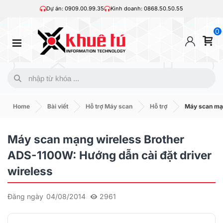
Dự án: 0909.00.99.35
Kinh doanh: 0868.50.50.55
0
Home
Bài viết
Hỗ trợ Máy scan
Hỗ trợ
Máy scan mạn
Máy scan mạng wireless Brother
ADS-1100W: Hướng dẫn cài đặt driver
wireless
Đăng ngày
04/08/2014
2961