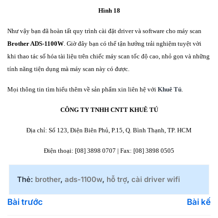
Hình 18
Như vậy bạn đã hoàn tất quy trình cài đặt driver và software cho máy scan
Brother ADS-1100W
. Giờ đây bạn có thể tận hưởng trải nghiệm tuyệt vời
khi thao tác số hóa tài liệu trên chiếc máy scan tốc độ cao, nhỏ gọn và những
tính năng tiện dụng mà máy scan này có được.
Mọi thông tin tìm hiểu thêm về sản phẩm xin liên hệ với
Khuê Tú
.
CÔNG TY TNHH CNTT KHUÊ TÚ
Địa chỉ: Số 123, Điện Biên Phủ, P.15, Q. Bình Thạnh, TP. HCM
Điện thoại: [08] 3898 0707 | Fax: [08] 3898 0505
Thẻ:
brother
,
ads-1100w
,
hỗ trợ
,
cài driver wifi
Bài trước
Bài kế