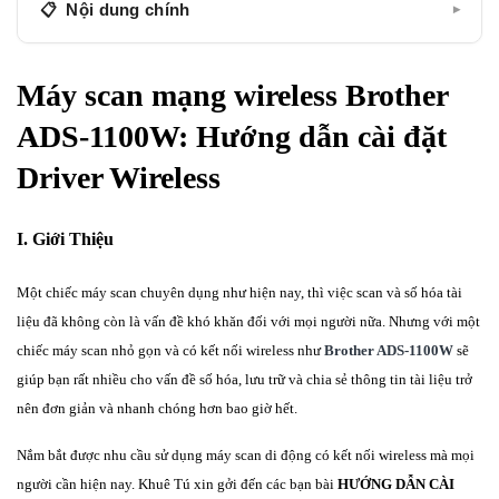
Nội dung chính
▾
I. Giới Thiệu
Máy scan mạng wireless Brother
II. Cài Đặt
ADS-1100W: Hướng dẫn cài đặt
III. Kết thúc quá trình cài đặt.
Driver Wireless
I. Giới Thiệu
Một chiếc máy scan chuyên dụng như hiện nay, thì việc scan và số hóa tài
liệu đã không còn là vấn đề khó khăn đối với mọi người nữa. Nhưng với một
chiếc máy scan nhỏ gọn và có kết nối wireless như
Brother ADS-1100W
sẽ
giúp bạn rất nhiều cho vấn đề số hóa, lưu trữ và chia sẻ thông tin tài liệu trở
nên đơn giản và nhanh chóng hơn bao giờ hết.
Nắm bắt được nhu cầu sử dụng máy scan di động có kết nối wireless mà mọi
người cần hiện nay. Khuê Tú xin gởi đến các bạn bài
HƯỚNG DẪN CÀI