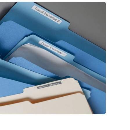
 Hướng
KHUÊ TÚ Tham Dự Hội Thảo
Máy In Nhãn
Ra Mắt Máy In Nhãn Cầm...
Brother Và 
AIMO...
16/05/2025
05/03/2
Ổ Cắm Điện
Tự Động MK1
3.700.000 
Ổ Cắm Điện
Tự Động MK1
3.700.000 
Ổ Cắm Điện 