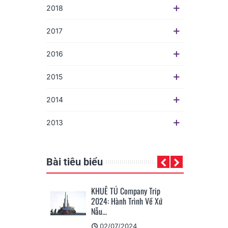
2018
2017
2016
2015
2014
2013
Bài tiêu biểu
ownload, Cài Đặt
KHUÊ TÚ Company Trip
eLife...
2024: Hành Trình Về Xứ
Nẫu...
025
02/07/2024