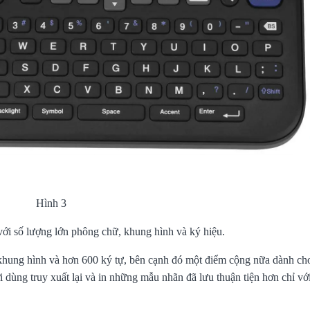
Hình 3
với số lượng lớn phông chữ, khung hình và ký hiệu.
9 khung hình và hơn 600 ký tự, bên cạnh đó một điểm cộng nữa dành c
300VP
Brother Ra Mắt Máy In Nhãn
Brother PT-
Cầm Tay PT-E310BTVP...
Dẫn In Nhãn..
 dùng truy xuất lại và in những mẫu nhãn đã lưu thuận tiện hơn chỉ vớ
16/05/2025
16/04/20