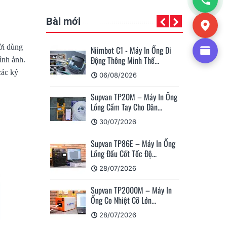
Bài mới
ời dùng
Niimbot C1 - Máy In Ống Di
Su
Động Thông Minh Thế...
Má
ình ảnh.
các ký
06/08/2026
Supvan TP20M – Máy In Ống
Cá
Lồng Cầm Tay Cho Dân...
Su
30/07/2026
Supvan TP86E – Máy In Ống
Hư
Lồng Đầu Cốt Tốc Độ...
Nh
28/07/2026
Supvan TP2000M – Máy In
Su
Ống Co Nhiệt Cỡ Lớn...
Nh
28/07/2026