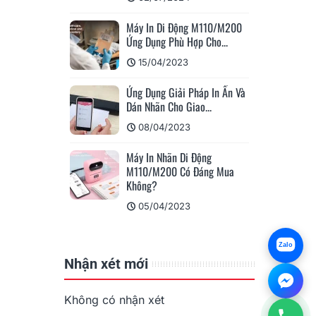
ỏi Thường Gặp
i Động Khổ A4?
Máy In Di Động M110/M200
Ứng Dụng Phù Hợp Cho...
024
15/04/2023
h Xăm M08E-WS -
ng Cấp...
Ứng Dụng Giải Pháp In Ấn Và
Dán Nhãn Cho Giao...
24
08/04/2023
 Của KHUÊ TÚ
ược Bảo Hộ...
Máy In Nhãn Di Động
M110/M200 Có Đáng Mua
024
Không?
05/04/2023
Zalo
Nhận xét mới
Không có nhận xét