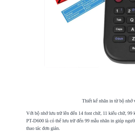
Thiết kế nhãn in từ bộ nhớ 
Với bộ nhớ lưu trữ lên đến 14 font chữ, 11 kiểu chữ, 9
Brother P Touch - Giải Pháp
So Sánh Brother PT-E
In Nhãn Chuyên...
Và PT-E310BTVP
PT-D600 là có thể lưu trữ đến 99 mẫu nhãn in giúp người
thao tác đơn giản.
02/06/2013
15/01/2026