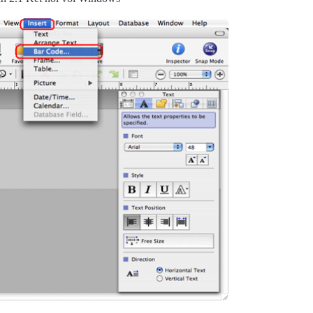
Những Câu H
Về Máy In D
25/07/2
Máy In Hìn
Phiên Bản Nâ
10/07/20
Nhãn In HZe
Chính Thức Đ
03/07/2