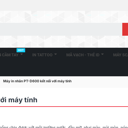
HOT
A4 CẦM TAY
IN TATTOO
MÃ VẠCH - THẺ ID
MÁY S
Máy in nhãn PT-D600 kết nối với máy tính
ới máy tính
hống chịu được với môi trường nước, dầu mỡ, phai màu, mài mòn, nón