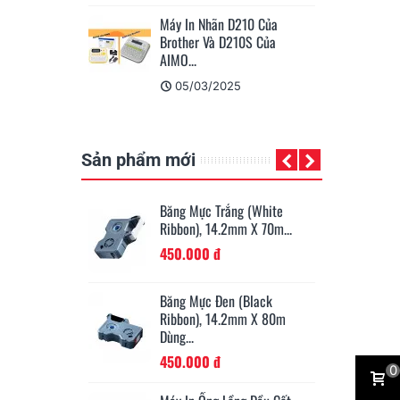
 D210 Của
Đại Diện Ngành Hàng Máy In
Se
D210S Của
Nhãn Của Brother...
QL
15/07/2023
025
Sản phẩm mới
 Âm Bàn Nâng Hạ
Băng Mực Trắng (White
Ốn
02EG...
Ribbon), 14.2mm X 70m...
Ø4
đ
450.000 đ
19
Má
 Âm Bàn Nâng Hạ
Băng Mực Đen (Black
Su
02ES...
Ribbon), 14.2mm X 80m
6
Dùng...
đ
450.000 đ
0
Nh
Kẹp Mặt Bàn