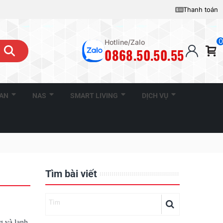
Thanh toán
0
Hotline/Zalo
0868.50.50.55
CAN
NAS
SMART LIVING
DỊCH VỤ
Tìm bài viết
g và lạnh