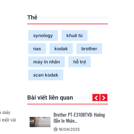
Thẻ
synology
khuê tú
nas
kodak
brother
máy in nhãn
hỗ trợ
scan kodak
Bài viết liên quan
ho máy
E310BTVB: Hướng
PT-E110, PT-E310BT, PT-
Br
.
E560BT: Giải Pháp In...
– 
i một vài
25
22/01/2025