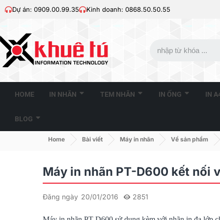
Dự án: 0909.00.99.35
Kinh doanh: 0868.50.50.55
HOME
IN NHÃN
TEM NHÃN
IN ỐNG
IN 
BLOG
Home
Bài viết
Máy in nhãn
Về sản phẩm
Máy in nhãn PT-D600 kết nối v
Đăng ngày
20/01/2016
2851
Máy in nhãn PT-D600
sử dụng kèm với nhãn in đa lớp c