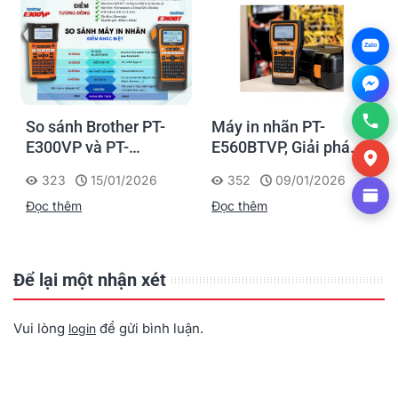
Zalo
So sánh Brother PT-
Máy in nhãn PT-
E300VP và PT-
E560BTVP, Giải pháp
h
E310BTVP
in nhãn chuyên nghiệp
323
15/01/2026
352
09/01/2026
cho thi công Điện -
Đọc thêm
Đọc thêm
Mạng - Viễn Thông
Để lại một nhận xét
Vui lòng
để gửi bình luận.
login