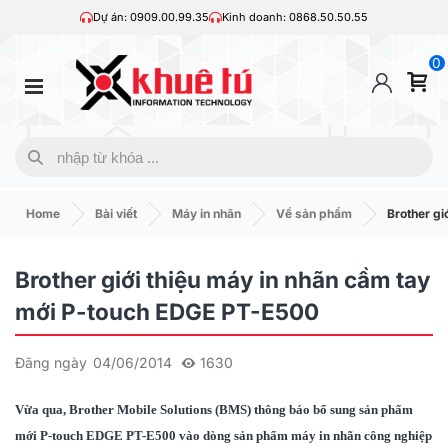
Dự án: 0909.00.99.35
Kinh doanh: 0868.50.50.55
0
Home
Bài viết
Máy in nhãn
Về sản phẩm
Brother gi
Brother giới thiệu máy in nhãn cầm tay
mới P-touch EDGE PT-E500
Đăng ngày
04/06/2014
1630
Vừa qua, Brother Mobile Solutions (BMS) thông báo bổ sung sản phẩm
mới P-touch EDGE PT-E500 vào dòng sản phẩm máy in nhãn công nghiệp