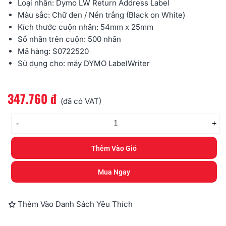
Loại nhãn:
Dymo
LW Return Address Label
Màu sắc: Chữ đen / Nền trắng (Black on White)
Kích thước cuộn nhãn: 54mm x 25mm
Số nhãn trên cuộn: 500 nhãn
Mã hàng: S0722520
Sử dụng cho: máy DYMO LabelWriter
347.760 đ
Đọc thêm
(đã có VAT)
-
+
Thêm Vào Giỏ
Mua Ngay
Thêm Vào Danh Sách Yêu Thích