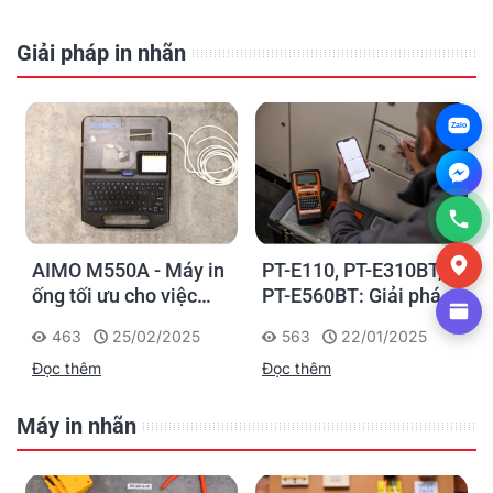
Giải pháp in nhãn
Zalo
AIMO M550A - Máy in
PT-E110, PT-E310BT,
ống tối ưu cho việc
PT-E560BT: Giải pháp
đánh dấu, phân loại và
in nhãn cầm tay công
463
25/02/2025
563
22/01/2025
nhận diện cáp điện,
nghiệp của Brother
Đọc thêm
Đọc thêm
cáp mạng
Máy in nhãn