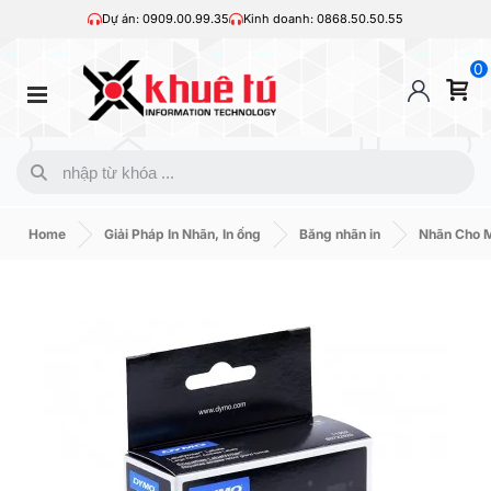
Dự án: 0909.00.99.35
Kinh doanh: 0868.50.50.55
0
Home
Giải Pháp In Nhãn, In ống
Băng nhãn in
Nhãn Cho 