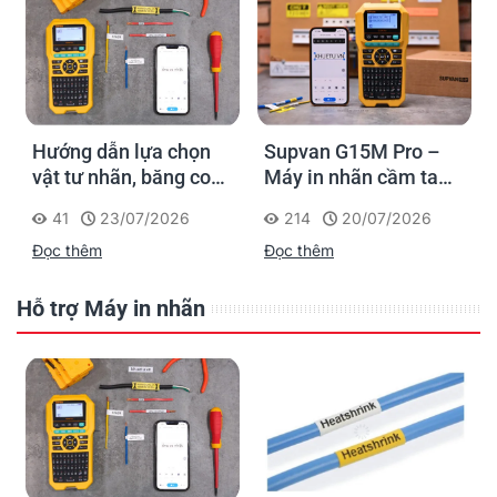
Hướng dẫn lựa chọn
Supvan G15M Pro –
vật tư nhãn, băng co
Máy in nhãn cầm tay
nhiệt, thẻ cáp cho
cho dân thi công: đánh
41
23/07/2026
214
20/07/2026
Supvan G15M Pro
dấu một lần, tra cứu
Đọc thêm
Đọc thêm
trọn đời công trình
Hỗ trợ Máy in nhãn