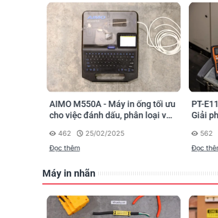
o kỹ sư
AIMO M550A - Máy in ống tối ưu
PT-E11
chọn sao
cho việc đánh dấu, phân loại và
Giải p
nhận diện cáp điện, cáp mạng
nghiệp
462
25/02/2025
562
Đọc thêm
Đọc th
Máy in nhãn