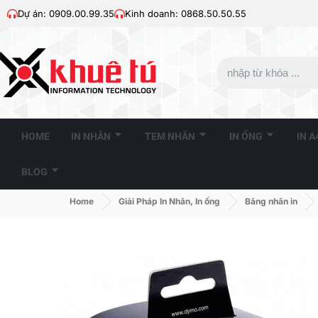
Dự án: 0909.00.99.35
Kinh doanh: 0868.50.50.55
HOME
IN NHÃN
TEM NHÃN
IN ỐNG
IN 
BLOG
Home
Giải Pháp In Nhãn, In ống
Băng nhãn in