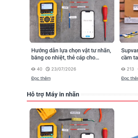
n ống
Hướng dẫn lựa chọn vật tư nhãn,
Supvan
 công: in
băng co nhiệt, thẻ cáp cho
cầm ta
trường
Supvan G15M Pro
dấu một
40
23/07/2026
213
công t
Đọc thêm
Đọc th
Hỗ trợ Máy in nhãn
Tại KHUÊ TÚ, chúng tôi luôn có sẵn một lượng
Đặc tính nổi bật
Sử dụng chất liệu
giấy cao cấp, chống bám bụ
Keo có độ bám dính tốt, có thể tháo gỡ đư