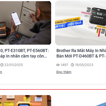
0, PT-E310BT, PT-E560BT:
Brother Ra Mắt Máy In Nh
háp in nhãn cầm tay công
Bàn Mới PT-D460BT & PT-
 của Brother
D610BT - Giải Pháp Một 
22/01/2025
1497
15/05/2023
Cho Dân Văn Phòng
êm
Đọc thêm