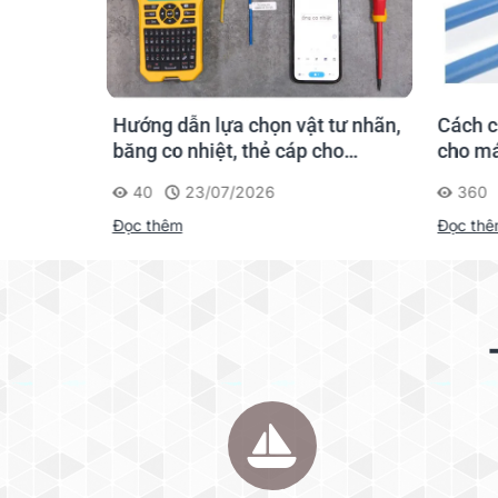
Dán được trên các bề mặt phẳng như
giấy, 
Tem nhãn dạng cuộn, giúp in nhiều nhãn mộ
Thiết kế độc đáo,
dễ dàng tháo bỏ lớp băng 
Tem nhãn thường dùng để
in nhãn bìa hồ sơ
,
Đạt các tiêu chuẩn quốc tế như:
UL 696, RoH
hãn
Hướng dẫn lựa chọn vật tư nhãn,
Cách c
gười mới
băng co nhiệt, thẻ cáp cho
cho má
Supvan G15M Pro
40
23/07/2026
360
Đọc thêm
Đọc th