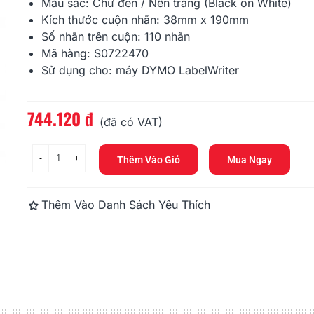
378.000 đ
Màu sắc: Chữ đen / Nền trắng (Black on White)
Kích thước cuộn nhãn: 38mm x 190mm
Số nhãn trên cuộn: 110 nhãn
DM-A11354, Black On White,
DM-A99010, 
32mm X 57mm X 1000...
89mm X 28m
Mã hàng: S0722470
Sử dụng cho: máy DYMO LabelWriter
356.400 đ
248.400 đ
744.120 đ
Đọc thêm
(đã có VAT)
-
+
Thêm Vào Giỏ
Mua Ngay
Thêm Vào Danh Sách Yêu Thích