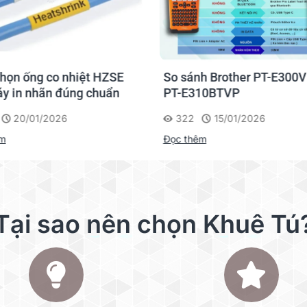
carton, nhựa, gỗ…
t cách dễ dàng
dính
phía sau
 ngoài ra còn sử dụng được cho
nhiều mục đích khác
tùy th
S, IEC 61439,…
họn ống co nhiệt HZSE
So sánh Brother PT-E300V
y in nhãn đúng chuẩn
PT-E310BTVP
20/01/2026
322
15/01/2026
êm
Đọc thêm
Tại sao nên chọn Khuê Tú