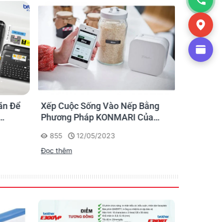
ãn Để
Xếp Cuộc Sống Vào Nếp Bằng
Ứng dụng
Phương Pháp KONMARI Của
nhãn cho
Chạm
Người Nhật
855
12/05/2023
1175
Đọc thêm
Đọc thêm