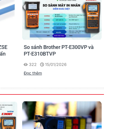
ZSE
So sánh Brother PT-E300VP và
Máy in n
uẩn
PT-E310BTVP
E310BTVP
chuyên g
322
15/01/2026
227
Đọc thêm
Đọc thêm
ch Hàng trong quá trình sử dụng.