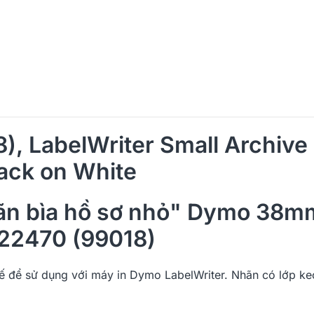
, LabelWriter Small Archive 
lack on White
hãn bìa hồ sơ nhỏ" Dymo 38m
22470 (99018)
ế để sử dụng với máy in Dymo LabelWriter. Nhãn có lớp keo
.