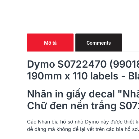
Mô tả
Comments
Dymo S0722470 (99018)
190mm x 110 labels - B
Nhãn in giấy decal "N
Chữ đen nền trắng S07
Các Nhãn bìa hồ sơ nhỏ
Dymo
này được thiết k
dễ dàng mà không để lại vết trên các bìa hồ sơ