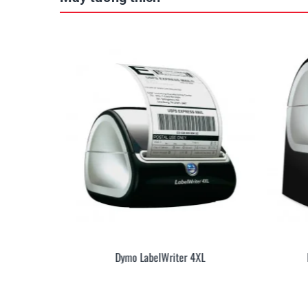
urbo
Dymo LabelWriter 4XL