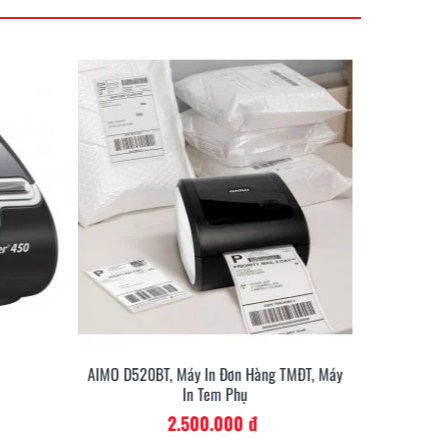
AIMO D520BT, Máy In Đơn Hàng TMĐT, Máy
AIMO D52
In Tem Phụ
2.500.000 đ