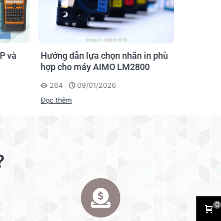
eo nhu cầu & sở thích của người dùng.
P và
Hướng dẫn lựa chọn nhãn in phù
Hướng D
hợp cho máy AIMO LM2800
Nhãn AI
264
09/01/2026
201
Đọc thêm
Đọc thêm
?
0