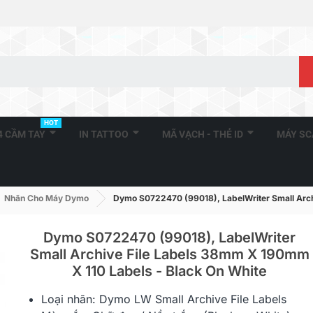
HOT
A4 CẦM TAY
IN TATTOO
MÃ VẠCH - THẺ ID
MÁY S
Nhãn Cho Máy Dymo
Dymo S0722470 (99018), LabelWriter Small Archi
Dymo S0722470 (99018), LabelWriter
Small Archive File Labels 38mm X 190mm
X 110 Labels - Black On White
DM-A11352, Black On White,
DM-A11355, 
25mm X 54mm X 500...
19mm X 51m
Loại nhãn:
Dymo
LW Small Archive File Labels