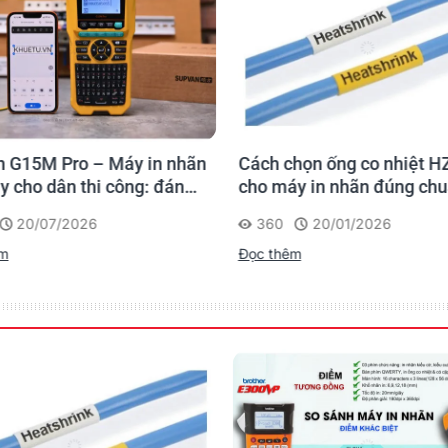
 G15M Pro – Máy in nhãn
Cách chọn ống co nhiệt H
y cho dân thi công: đánh
cho máy in nhãn đúng ch
 lần, tra cứu trọn đời
20/07/2026
360
20/01/2026
rình
êm
Đọc thêm
 lớn sản phẩm nhãn Dymo để kịp thời cung cấp cho Quý Khá
i, dễ lau chùi
ợc tem mà
không để lại lớp keo dính trên bề mặt