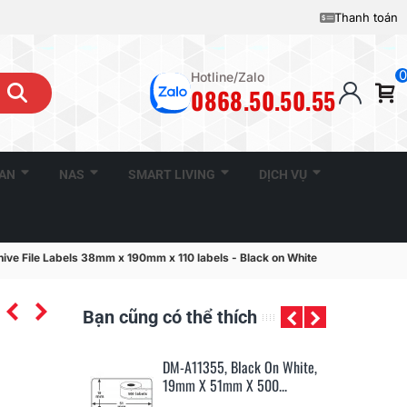
Thanh toán
0
Hotline/Zalo
0868.50.50.55
CAN
NAS
SMART LIVING
DỊCH VỤ
ve File Labels 38mm x 190mm x 110 labels - Black on White
Bạn cũng có thể thích
Black On White,
DM-A99012, Black On White,
DM
m X 500...
89mm X 36mm X 260...
24