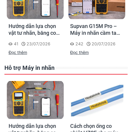
Hướng dẫn lựa chọn
Supvan G15M Pro –
vật tư nhãn, băng co
Máy in nhãn cầm tay
nhiệt, thẻ cáp cho
cho dân thi công: đánh
41
23/07/2026
242
20/07/2026
Supvan G15M Pro
dấu một lần, tra cứu
Đọc thêm
Đọc thêm
trọn đời công trình
Hỗ trợ Máy in nhãn
Hướng dẫn lựa chọn
Cách chọn ống co