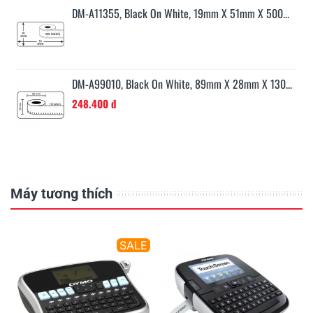
...
DM-A11355, Black On White, 19mm X 51mm X 500...
0...
DM-A99010, Black On White, 89mm X 28mm X 130...
248.400 đ
Máy tương thích
E
SALE