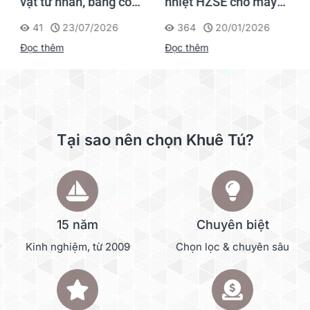
vật tư nhãn, băng co
nhiệt HZSE cho máy in
nhiệt, thẻ cáp cho
nhãn đúng chuẩn
41
23/07/2026
364
20/01/2026
Supvan G15M Pro
Đọc thêm
Đọc thêm
Tại sao nên chọn Khuê Tú?
15 năm
Chuyên biệt
Kinh nghiệm, từ 2009
Chọn lọc & chuyên sâu