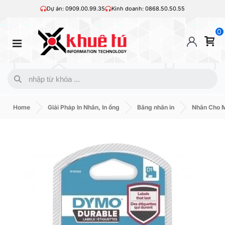
Dự án: 0909.00.99.35
Kinh doanh: 0868.50.50.55
0
Home
Giải Pháp In Nhãn, In ống
Băng nhãn in
Nhãn Cho 