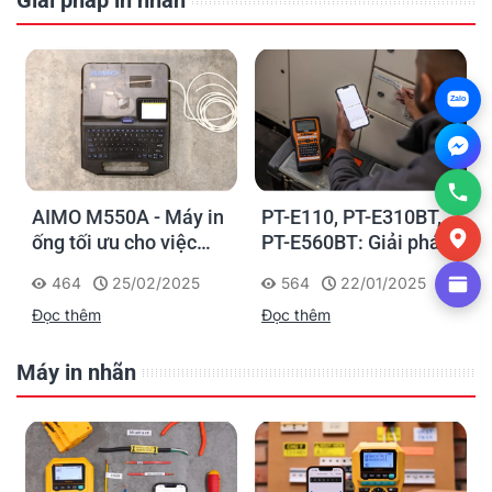
Zalo
AIMO M550A - Máy in
PT-E110, PT-E310BT,
ống tối ưu cho việc
PT-E560BT: Giải pháp
đánh dấu, phân loại và
in nhãn cầm tay công
464
25/02/2025
564
22/01/2025
nhận diện cáp điện,
nghiệp của Brother
Đọc thêm
Đọc thêm
cáp mạng
Máy in nhãn