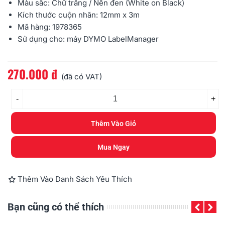
Màu sắc: Chữ trắng / Nền đen (White on Black)
Kích thước cuộn nhãn: 12mm x 3m
Mã hàng: 1978365
Sử dụng cho: máy
DYMO
LabelManager
270.000 đ
Đọc thêm
(đã có VAT)
-
+
Thêm Vào Giỏ
Mua Ngay
Thêm Vào Danh Sách Yêu Thích
Bạn cũng có thể thích