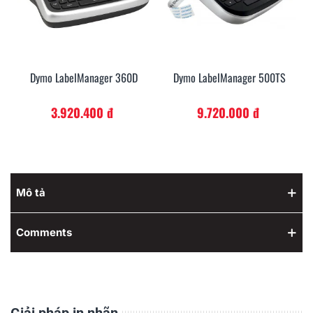
Dymo LabelManager 360D
Dymo LabelManager 500TS
3.920.400 đ
9.720.000 đ
Mô tả
Comments
Giải pháp in nhãn