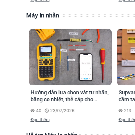
Máy in nhãn
n ống
Hướng dẫn lựa chọn vật tư nhãn,
Supvan
 công: in
băng co nhiệt, thẻ cáp cho
cầm ta
trường
Supvan G15M Pro
dấu một
40
23/07/2026
213
công t
Đọc thêm
Đọc th