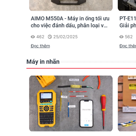
o kỹ sư
AIMO M550A - Máy in ống tối ưu
PT-E11
chọn sao
cho việc đánh dấu, phân loại và
Giải p
nhận diện cáp điện, cáp mạng
nghiệp
462
25/02/2025
562
Đọc thêm
Đọc th
Máy in nhãn