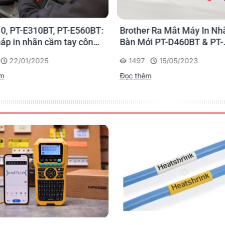
0, PT-E310BT, PT-E560BT:
Brother Ra Mắt Máy In Nh
háp in nhãn cầm tay công
Bàn Mới PT-D460BT & PT-
 của Brother
D610BT - Giải Pháp Một 
22/01/2025
1497
15/05/2023
Cho Dân Văn Phòng
êm
Đọc thêm