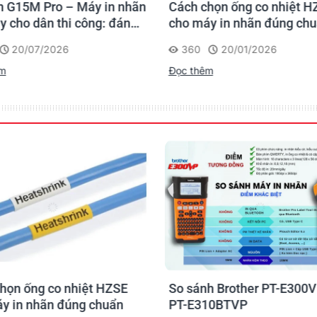
 G15M Pro – Máy in nhãn
Cách chọn ống co nhiệt H
y cho dân thi công: đánh
cho máy in nhãn đúng ch
 lần, tra cứu trọn đời
20/07/2026
360
20/01/2026
rình
êm
Đọc thêm
họn ống co nhiệt HZSE
So sánh Brother PT-E300V
y in nhãn đúng chuẩn
PT-E310BTVP