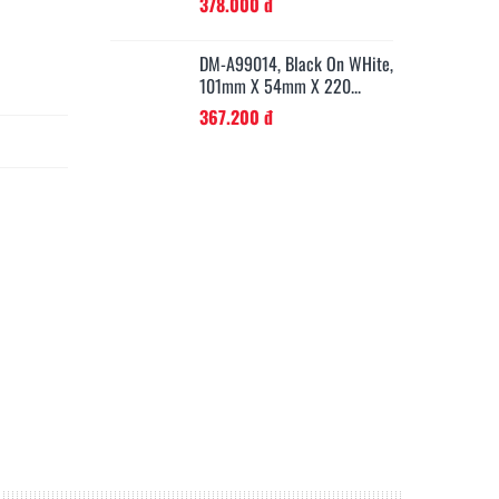
378.000 đ
Black On White,
DM-A99014, Black On WHite,
DM
m X 130...
101mm X 54mm X 220...
19
367.200 đ