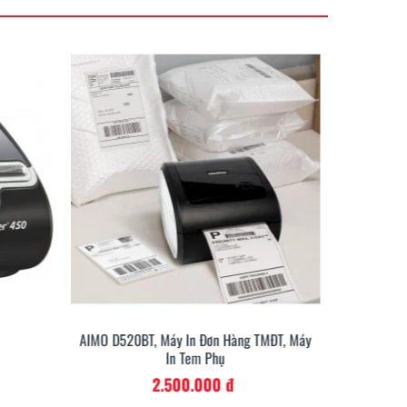
AIMO D520BT, Máy In Đơn Hàng TMĐT, Máy
AIMO D52
In Tem Phụ
2.500.000 đ