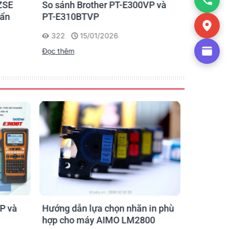
ZSE
So sánh Brother PT-E300VP và
Máy in n
uẩn
PT-E310BTVP
E310BTVP
chuyên g
322
15/01/2026
227
Đọc thêm
Đọc thêm
P và
Hướng dẫn lựa chọn nhãn in phù
Hướng D
hợp cho máy AIMO LM2800
Nhãn AI