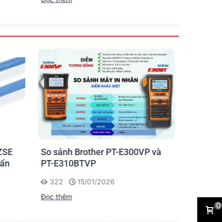
ZSE
So sánh Brother PT-E300VP và
Máy in n
uẩn
PT-E310BTVP
E310BTVP
chuyên g
322
15/01/2026
227
Đọc thêm
Đọc thêm
0