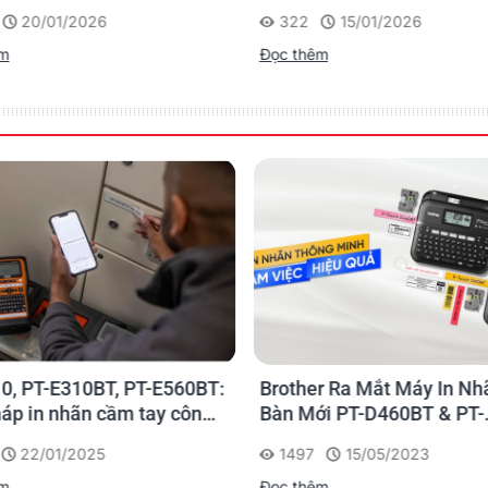
20/01/2026
322
15/01/2026
êm
Đọc thêm
0, PT-E310BT, PT-E560BT:
Brother Ra Mắt Máy In Nh
háp in nhãn cầm tay công
Bàn Mới PT-D460BT & PT-
 của Brother
D610BT - Giải Pháp Một 
22/01/2025
1497
15/05/2023
Cho Dân Văn Phòng
êm
Đọc thêm