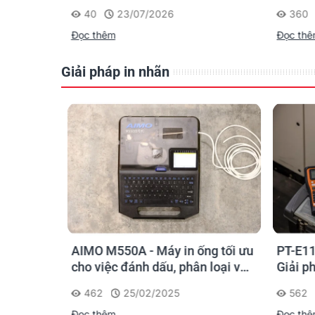
Supvan G15M Pro
40
23/07/2026
360
Đọc thêm
Đọc th
Giải pháp in nhãn
o kỹ sư
AIMO M550A - Máy in ống tối ưu
PT-E11
chọn sao
cho việc đánh dấu, phân loại và
Giải p
nhận diện cáp điện, cáp mạng
nghiệp
462
25/02/2025
562
Đọc thêm
Đọc th