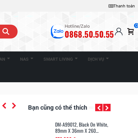
Thanh toán
0
Hotline/Zalo
0868.50.50.55
CAN
NAS
SMART LIVING
DỊCH VỤ
Bạn cũng có thể thích
Black On White,
DM-A99012, Black On White,
DM
m X 500...
89mm X 36mm X 260...
24