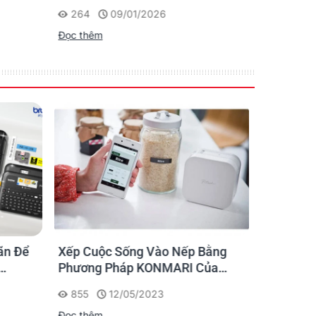
264
09/01/2026
201
Đọc thêm
Đọc thêm
ãn Để
Xếp Cuộc Sống Vào Nếp Bằng
Ứng dụng
Phương Pháp KONMARI Của
nhãn cho
Chạm
Người Nhật
855
12/05/2023
1175
Đọc thêm
Đọc thêm