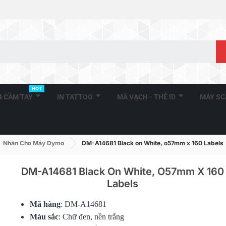
HOT
A4 CẦM TAY
IN TATTOO
MÃ VẠCH - THẺ ID
MÁY S
Nhãn Cho Máy Dymo
DM-A14681 Black on White, o57mm x 160 Labels
DM-A14681 Black On White, O57mm X 160
Labels
DM-A11352, Black On White,
DM-A11355, 
Mã hàng
: DM-A14681
25mm X 54mm X 500...
19mm X 51m
Màu sắc
: Chữ đen, nền trắng