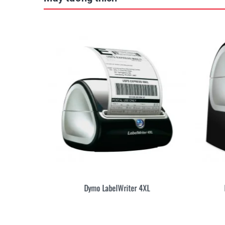
urbo
Dymo LabelWriter 4XL