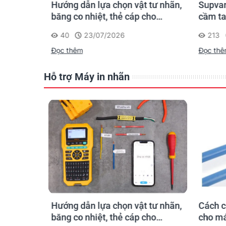
n ống
Hướng dẫn lựa chọn vật tư nhãn,
Supvan
 công: in
băng co nhiệt, thẻ cáp cho
cầm ta
trường
Supvan G15M Pro
dấu một
40
23/07/2026
213
công t
Đọc thêm
Đọc th
Hỗ trợ Máy in nhãn
hãn
Hướng dẫn lựa chọn vật tư nhãn,
Cách c
gười mới
băng co nhiệt, thẻ cáp cho
cho má