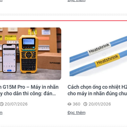
 G15M Pro – Máy in nhãn
Cách chọn ống co nhiệt H
y cho dân thi công: đánh
cho máy in nhãn đúng ch
 lần, tra cứu trọn đời
20/07/2026
360
20/01/2026
rình
êm
Đọc thêm