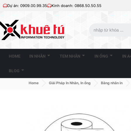
Dự án: 0909.00.99.35
Kinh doanh: 0868.50.50.55
HOME
IN NHÃN
TEM NHÃN
IN ỐNG
IN 
BLOG
Home
Giải Pháp In Nhãn, In ống
Băng nhãn in