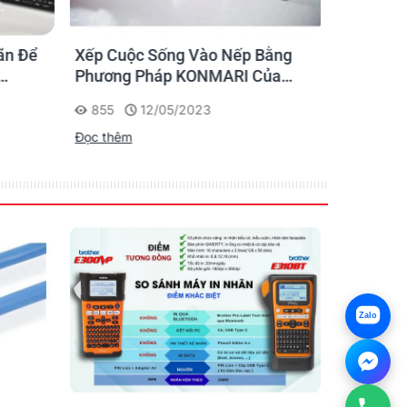
ãn Để
Xếp Cuộc Sống Vào Nếp Bằng
Ứng dụng
Phương Pháp KONMARI Của
nhãn cho
Chạm
Người Nhật
855
12/05/2023
1175
Đọc thêm
Đọc thêm
Zalo