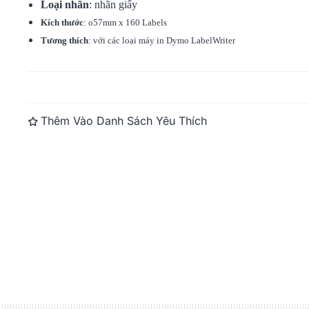
378.000 đ
Loại nhãn
: nhãn giấy
Kích thước
: o57mm x 160 Labels
DM-A11354, Black On White,
DM-A99010, 
Tương thích
: với các loại máy in
Dymo
LabelWriter
32mm X 57mm X 1000...
89mm X 28m
356.400 đ
248.400 đ
Đọc thêm
Thêm Vào Danh Sách Yêu Thích