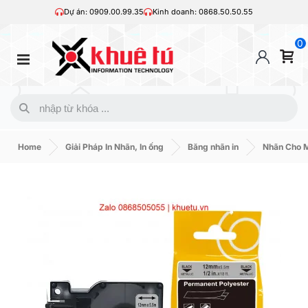
Dự án: 0909.00.99.35
Kinh doanh: 0868.50.50.55
0
Home
Giải Pháp In Nhãn, In ống
Băng nhãn in
Nhãn Cho 