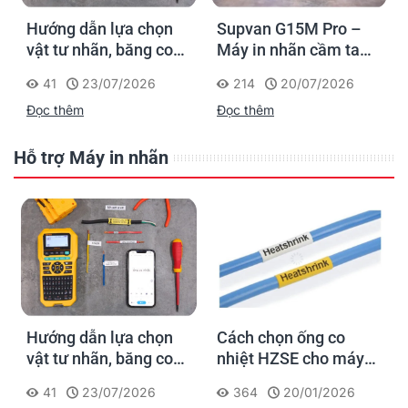
Hướng dẫn lựa chọn
Supvan G15M Pro –
vật tư nhãn, băng co
Máy in nhãn cầm tay
nhiệt, thẻ cáp cho
cho dân thi công: đánh
41
23/07/2026
214
20/07/2026
Supvan G15M Pro
dấu một lần, tra cứu
Đọc thêm
Đọc thêm
trọn đời công trình
Hỗ trợ Máy in nhãn
Hướng dẫn lựa chọn
Cách chọn ống co
vật tư nhãn, băng co
nhiệt HZSE cho máy in
nhiệt, thẻ cáp cho
nhãn đúng chuẩn
41
23/07/2026
364
20/01/2026
Supvan G15M Pro