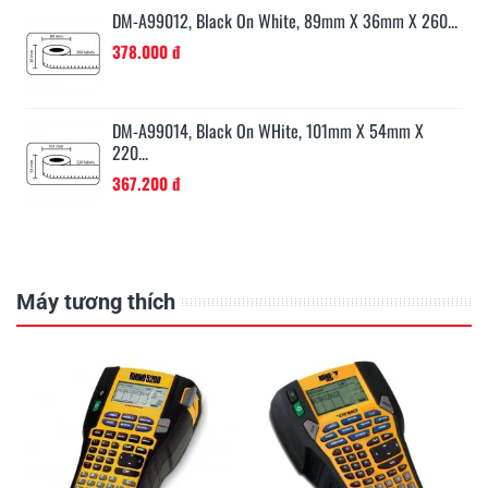
..
DM-A99012, Black On White, 89mm X 36mm X 260...
378.000 đ
...
DM-A99014, Black On WHite, 101mm X 54mm X
220...
367.200 đ
Máy tương thích