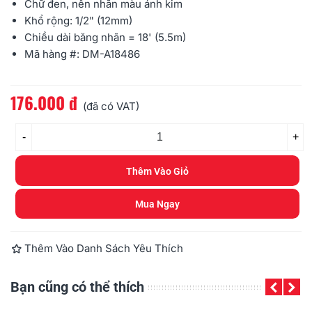
Chữ đen, nền nhãn màu ánh kim
Khổ rộng: 1/2" (12mm)
Chiều dài băng nhãn = 18' (5.5m)
Mã hàng #: DM-A18486
176.000 đ
Đọc thêm
(đã có VAT)
-
+
Thêm Vào Giỏ
Mua Ngay
Thêm Vào Danh Sách Yêu Thích
Bạn cũng có thể thích