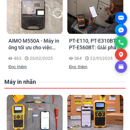
Zalo
AIMO M550A - Máy in
PT-E110, PT-E310BT,
ống tối ưu cho việc
PT-E560BT: Giải pháp
đánh dấu, phân loại và
in nhãn cầm tay công
463
25/02/2025
564
22/01/2025
nhận diện cáp điện,
nghiệp của Brother
Đọc thêm
Đọc thêm
cáp mạng
Máy in nhãn