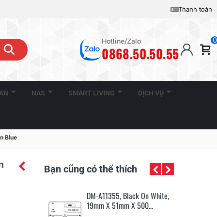
Thanh toán
0
Hotline/Zalo
0868.50.50.55
CAN
NAS
SMART LIVING
DỊCH VỤ
n Blue
m
Bạn cũng có thể thích
Black On White,
DM-A11355, Black On White,
DM
m X 500...
19mm X 51mm X 500...
89