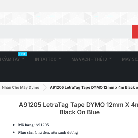
HOT
A4 CẦM TAY
IN TATTOO
MÃ VẠCH - THẺ ID
MÁY S
Nhãn Cho Máy Dymo
A91205 LetraTag Tape DYMO 12mm x 4m Black o
A91205 LetraTag Tape DYMO 12mm X 4
Black On Blue
DM-A11352, 
Mã hàng
: A91205
25mm X 54m
Màu sắc
: Chữ đen, nền xanh dương