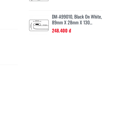
37
Black On White,
DM-A99010, Black On White,
DM
m X 1000...
89mm X 28mm X 130...
10
248.400 đ
36