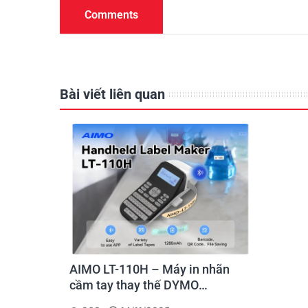
Comments
Bài viết liên quan
AIMO LT-110H – Máy in nhãn
cầm tay thay thế DYMO
LetraTag, in qua app – có pin sạc