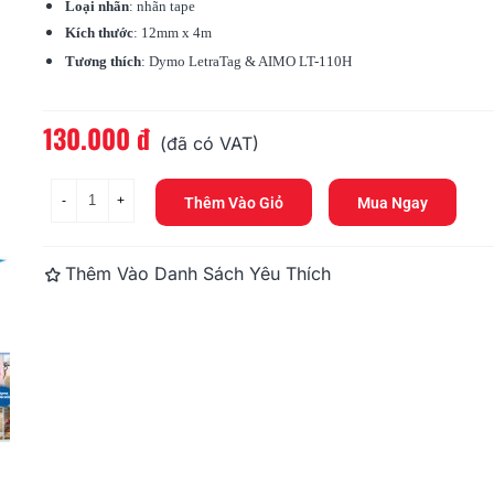
378.000 đ
Loại nhãn
: nhãn tape
Kích thước
: 12mm x 4m
DM-A11354, 
Tương thích
:
Dymo
LetraTag & AIMO LT-110H
32mm X 57m
356.400 đ
130.000 đ
Đọc thêm
(đã có VAT)
-
+
Thêm Vào Giỏ
Mua Ngay
Thêm Vào Danh Sách Yêu Thích