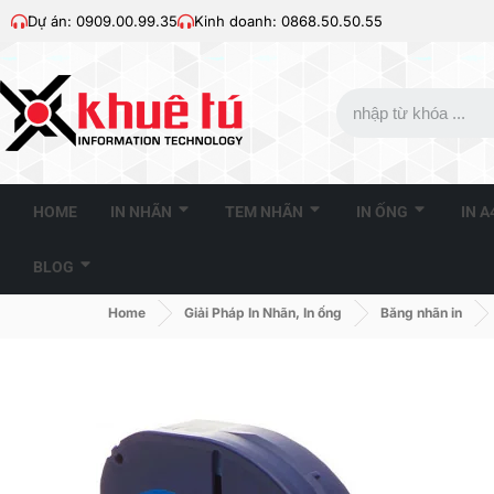
Dự án: 0909.00.99.35
Kinh doanh: 0868.50.50.55
HOME
IN NHÃN
TEM NHÃN
IN ỐNG
IN 
BLOG
Home
Giải Pháp In Nhãn, In ống
Băng nhãn in