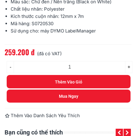
Màu sắc: Chữ đen / Nền trắng (Black on White)
Chất liệu nhãn: Polyester
Kích thước cuộn nhãn: 12mm x 7m
Mã hàng: S0720530
Sử dụng cho: máy
DYMO
LabelManager
259.200 đ
Đọc thêm
(đã có VAT)
-
+
Thêm Vào Giỏ
Mua Ngay
Thêm Vào Danh Sách Yêu Thích
Bạn cũng có thể thích