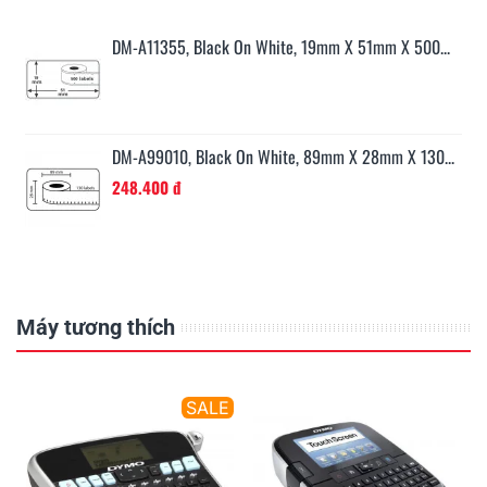
...
DM-A11355, Black On White, 19mm X 51mm X 500...
0...
DM-A99010, Black On White, 89mm X 28mm X 130...
248.400 đ
Máy tương thích
E
SALE