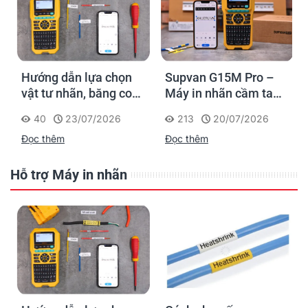
Hướng dẫn lựa chọn
Supvan G15M Pro –
vật tư nhãn, băng co
Máy in nhãn cầm tay
nhiệt, thẻ cáp cho
cho dân thi công: đánh
40
23/07/2026
213
20/07/2026
Supvan G15M Pro
dấu một lần, tra cứu
Đọc thêm
Đọc thêm
trọn đời công trình
Hỗ trợ Máy in nhãn