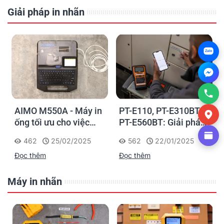
Giải pháp in nhãn
Zalo
AIMO M550A - Máy in
PT-E110, PT-E310BT,
ống tối ưu cho việc
PT-E560BT: Giải pháp
đánh dấu, phân loại và
in nhãn cầm tay công
462
25/02/2025
562
22/01/2025
nhận diện cáp điện,
nghiệp của Brother
Đọc thêm
Đọc thêm
cáp mạng
Máy in nhãn