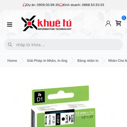
Dự án: 0909.00.99.35
Kinh doanh: 0868.50.50.55
0
Home
Giải Pháp In Nhãn, In ống
Băng nhãn in
Nhãn Cho 