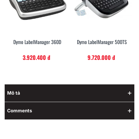
Dymo LabelManager 360D
Dymo LabelManager 500TS
3.920.400 đ
9.720.000 đ
Mô tả
Comments