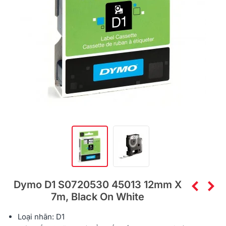
Dymo D1 S0720530 45013 12mm X
7m, Black On White
Loại nhãn: D1