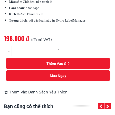
Màu sắc
: Chữ đen, nền xanh lá
Loại nhãn
: nhãn tape
Kích thước
: 19mm x 7m
Tương thích
: với các loại máy in
Dymo
LabelManager
198.000 đ
Đọc thêm
(đã có VAT)
-
+
Thêm Vào Giỏ
Mua Ngay
Thêm Vào Danh Sách Yêu Thích
Bạn cũng có thể thích