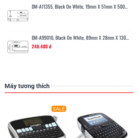
...
DM-A11355, Black On White, 19mm X 51mm X 500...
0...
DM-A99010, Black On White, 89mm X 28mm X 130...
248.400 đ
Máy tương thích
E
SALE