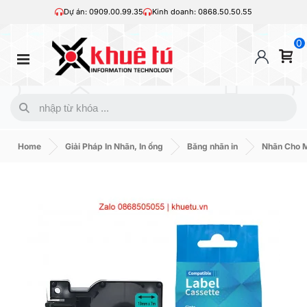
Dự án: 0909.00.99.35
Kinh doanh: 0868.50.50.55
0
Home
Giải Pháp In Nhãn, In ống
Băng nhãn in
Nhãn Cho 