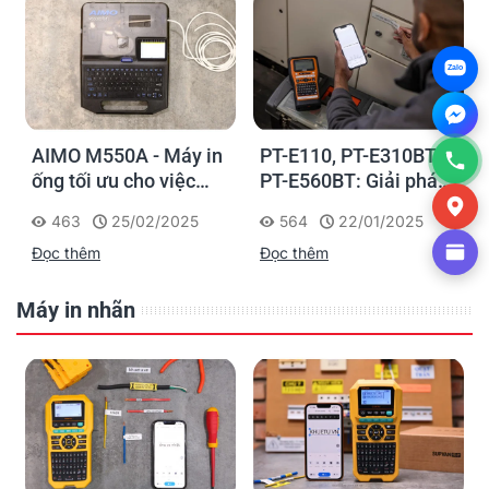
Zalo
AIMO M550A - Máy in
PT-E110, PT-E310BT,
ống tối ưu cho việc
PT-E560BT: Giải pháp
đánh dấu, phân loại và
in nhãn cầm tay công
463
25/02/2025
564
22/01/2025
nhận diện cáp điện,
nghiệp của Brother
Đọc thêm
Đọc thêm
cáp mạng
Máy in nhãn