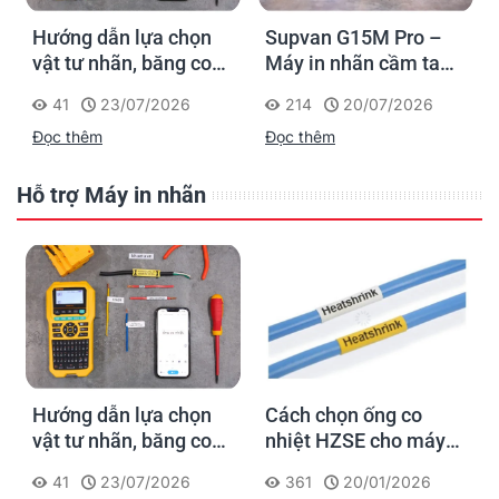
Hướng dẫn lựa chọn
Supvan G15M Pro –
vật tư nhãn, băng co
Máy in nhãn cầm tay
nhiệt, thẻ cáp cho
cho dân thi công: đánh
41
23/07/2026
214
20/07/2026
Supvan G15M Pro
dấu một lần, tra cứu
Đọc thêm
Đọc thêm
trọn đời công trình
Hỗ trợ Máy in nhãn
Hướng dẫn lựa chọn
Cách chọn ống co
vật tư nhãn, băng co
nhiệt HZSE cho máy in
nhiệt, thẻ cáp cho
nhãn đúng chuẩn
41
23/07/2026
361
20/01/2026
Supvan G15M Pro