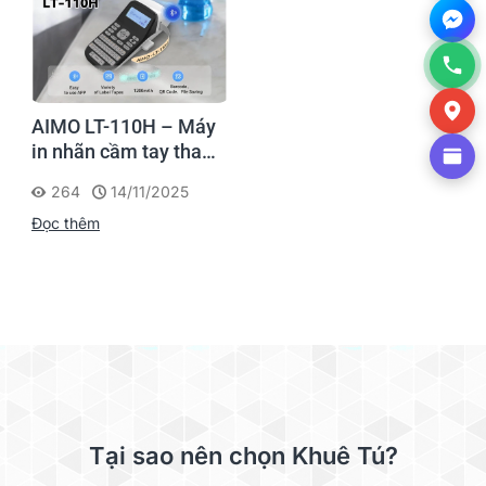
AIMO LT-110H – Máy
in nhãn cầm tay thay
thế DYMO LetraTag, in
264
14/11/2025
qua app – có pin sạc
Đọc thêm
Tại sao nên chọn Khuê Tú?