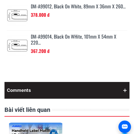
..
DM-A99012, Black On White, 89mm X 36mm X 260...
378.000 đ
...
DM-A99014, Black On WHite, 101mm X 54mm X
220...
367.200 đ
Comments
Bài viết liên quan
Zalo