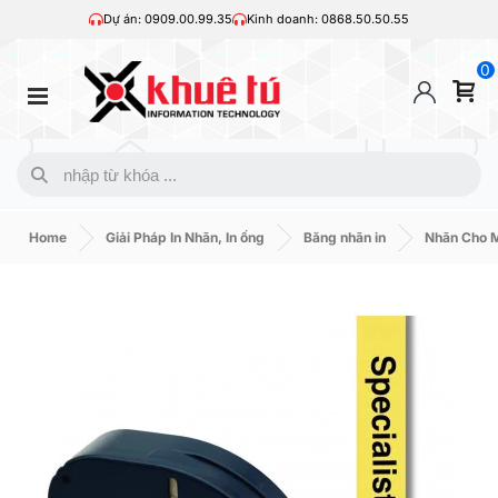
Dự án: 0909.00.99.35
Kinh doanh: 0868.50.50.55
0
Home
Giải Pháp In Nhãn, In ống
Băng nhãn in
Nhãn Cho 