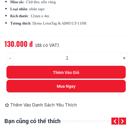
Màu sắc
: Chữ đen, nền vàng
Loại nhãn
: nhãn tape
Kích thước
: 12mm x 4m
Tương thích
:
Dymo
LetraTag & AIMO LT-110H
130.000 đ
Đọc thêm
(đã có VAT)
-
+
Thêm Vào Giỏ
Mua Ngay
Thêm Vào Danh Sách Yêu Thích
Bạn cũng có thể thích