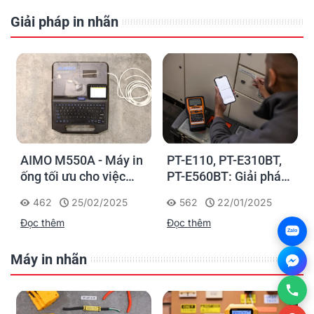
Giải pháp in nhãn
AIMO M550A - Máy in
PT-E110, PT-E310BT,
ống tối ưu cho việc
PT-E560BT: Giải pháp
đánh dấu, phân loại và
in nhãn cầm tay công
462
25/02/2025
562
22/01/2025
nhận diện cáp điện,
nghiệp của Brother
Đọc thêm
Đọc thêm
cáp mạng
Zalo
Máy in nhãn