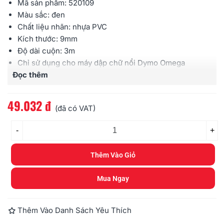
Mã sản phẩm:
520109
Màu sắc: đen
Chất liệu nhãn:
nhựa PVC
Kích thước:
9mm
Độ dài cuộn:
3m
Chỉ sử dụng cho máy dập chữ nổi
Dymo
Omega
Đọc thêm
Embosser
49.032 đ
(đã có VAT)
-
+
Thêm Vào Giỏ
Mua Ngay
Thêm Vào Danh Sách Yêu Thích