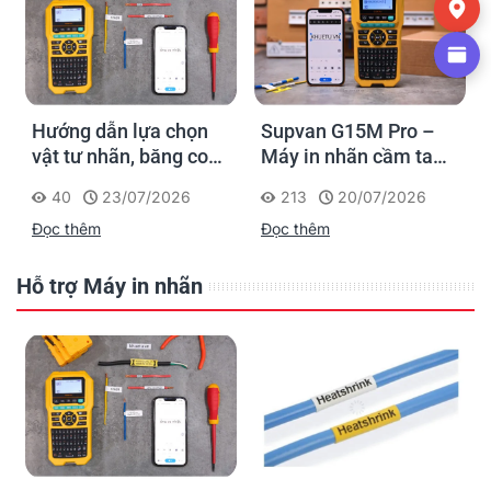
Hướng dẫn lựa chọn
Supvan G15M Pro –
vật tư nhãn, băng co
Máy in nhãn cầm tay
nhiệt, thẻ cáp cho
cho dân thi công: đánh
40
23/07/2026
213
20/07/2026
Supvan G15M Pro
dấu một lần, tra cứu
Đọc thêm
Đọc thêm
trọn đời công trình
Hỗ trợ Máy in nhãn