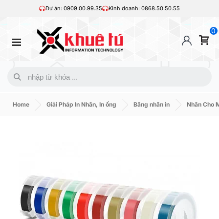
Dự án: 0909.00.99.35
Kinh doanh: 0868.50.50.55
0
Home
Giải Pháp In Nhãn, In ống
Băng nhãn in
Nhãn Cho 