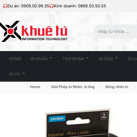
Dự án: 0909.00.99.35
Kinh doanh: 0868.50.50.55
HOME
IN NHÃN
TEM NHÃN
IN ỐNG
IN 
BLOG
Home
Giải Pháp In Nhãn, In ống
Băng nhãn in