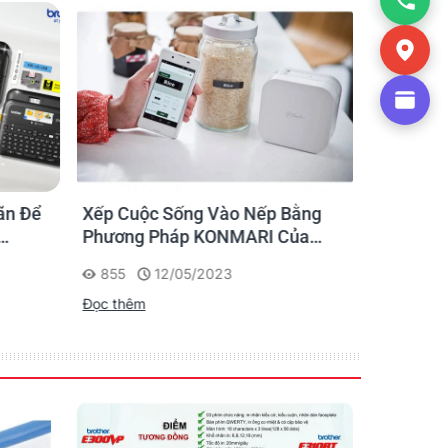
ãn Để
Xếp Cuộc Sống Vào Nếp Bằng
Ứng dụng
Phương Pháp KONMARI Của
nhãn cho
Chạm
Người Nhật
855
12/05/2023
1175
Đọc thêm
Đọc thêm