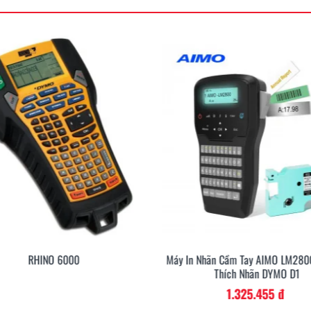
RHINO 6000
Máy In Nhãn Cầm Tay AIMO LM2800
Thích Nhãn DYMO D1
1.325.455 đ