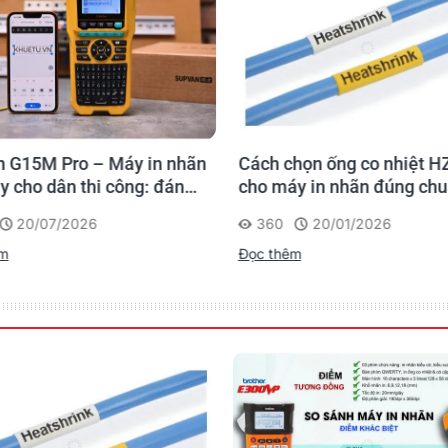
 lớn sản phẩm nhãn Dymo để kịp thời cung cấp cho Quý Khá
 G15M Pro – Máy in nhãn
Cách chọn ống co nhiệt H
 bề mặt phẳng.
y cho dân thi công: đánh
cho máy in nhãn đúng ch
ớp băng dính phía sau
.
 lần, tra cứu trọn đời
UV), không bị
bong tróc
hay
bị mờ chữ
khi để ở ngoài trời
20/07/2026
360
20/01/2026
rình
ần keo dính trên bề mặt
êm
Đọc thêm
, tủ điện, công tắc,..
, IEC 61439 ,..