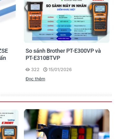
ch Hàng trong quá trình sử dụng.
ZSE
So sánh Brother PT-E300VP và
Máy in n
uẩn
PT-E310BTVP
E310BTVP
chuyên g
322
15/01/2026
227
Đọc thêm
Đọc thêm