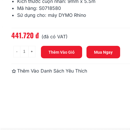
378.000 đ
Kích thước cuộn nhãn: 9mm x 5.5m
Mã hàng: S0718580
Sử dụng cho: máy DYMO Rhino
DM-A11354, Black On White,
DM-A99010, 
32mm X 57mm X 1000...
89mm X 28m
356.400 đ
248.400 đ
441.720 đ
Đọc thêm
(đã có VAT)
-
+
Thêm Vào Giỏ
Mua Ngay
Thêm Vào Danh Sách Yêu Thích