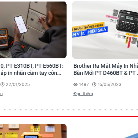
0, PT-E310BT, PT-E560BT:
Brother Ra Mắt Máy In Nh
háp in nhãn cầm tay công
Bàn Mới PT-D460BT & PT-
 của Brother
D610BT - Giải Pháp Một 
22/01/2025
1497
15/05/2023
Cho Dân Văn Phòng
êm
Đọc thêm