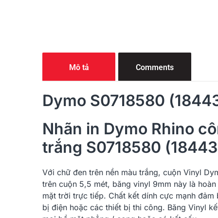
Mô tả
Comments
Dymo S0718580 (18443)
Nhãn in Dymo Rhino cô
trắng S0718580 (18443
Với chữ đen trên nền màu trắng, cuộn Vinyl
Dy
trên cuộn 5,5 mét, băng vinyl 9mm này là hoàn
mặt trời trực tiếp. Chất kết dính cực mạnh đảm
bị điện hoặc các thiết bị thi công. Băng Vinyl 