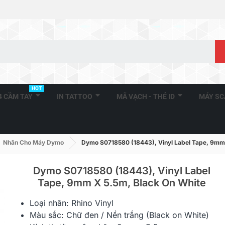
HOT
A4 CẦM TAY
IN TATTOO
MÃ VẠCH - THẺ ID
MÁY S
Nhãn Cho Máy Dymo
Dymo S0718580 (18443), Vinyl Label Tape, 9mm 
Dymo S0718580 (18443), Vinyl Label
Tape, 9mm X 5.5m, Black On White
DM-A11352, Black On White,
DM-A11355, 
Loại nhãn: Rhino Vinyl
25mm X 54mm X 500...
19mm X 51m
Màu sắc: Chữ đen / Nền trắng (Black on White)