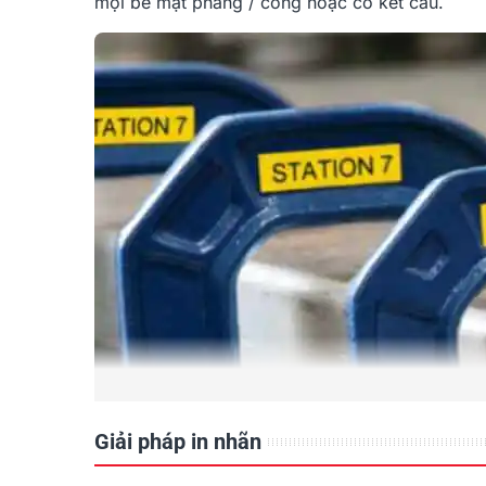
mọi bề mặt phẳng / cong hoặc có kết cấu.
Giải pháp in nhãn