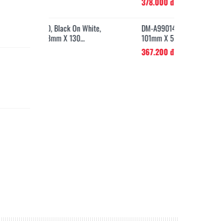
378.000 đ
Black On White,
DM-A99014, Black On WHite,
DM
m X 130...
101mm X 54mm X 220...
19
367.200 đ