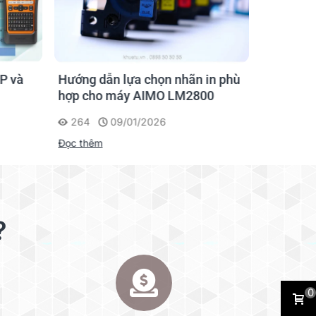
P và
Hướng dẫn lựa chọn nhãn in phù
Hướng D
hợp cho máy AIMO LM2800
Nhãn AI
264
09/01/2026
201
Đọc thêm
Đọc thêm
?
0