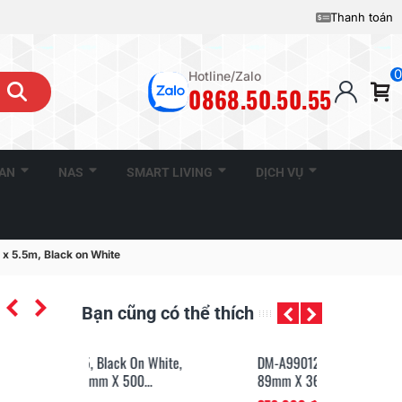
Thanh toán
0
Hotline/Zalo
0868.50.50.55
CAN
NAS
SMART LIVING
DỊCH VỤ
x 5.5m, Black on White
Bạn cũng có thể thích
Black On White,
DM-A99012, Black On White,
DM
m X 500...
89mm X 36mm X 260...
24