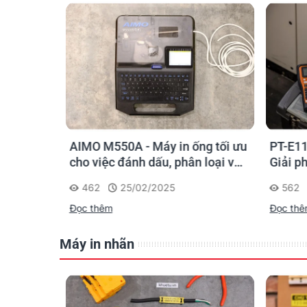
o kỹ sư
AIMO M550A - Máy in ống tối ưu
PT-E11
chọn sao
cho việc đánh dấu, phân loại và
Giải p
nhận diện cáp điện, cáp mạng
nghiệp
462
25/02/2025
562
Đọc thêm
Đọc th
Máy in nhãn