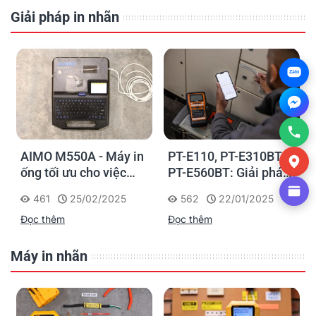
Giải pháp in nhãn
Zalo
AIMO M550A - Máy in
PT-E110, PT-E310BT,
ống tối ưu cho việc
PT-E560BT: Giải pháp
đánh dấu, phân loại và
in nhãn cầm tay công
461
25/02/2025
562
22/01/2025
nhận diện cáp điện,
nghiệp của Brother
Đọc thêm
Đọc thêm
cáp mạng
Máy in nhãn