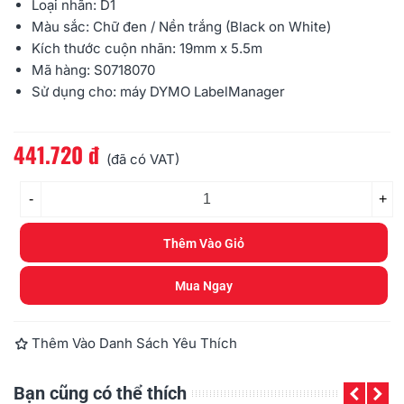
Loại nhãn: D1
Màu sắc: Chữ đen / Nền trắng (Black on White)
Kích thước cuộn nhãn: 19mm x 5.5m
Mã hàng: S0718070
Sử dụng cho: máy
DYMO
LabelManager
441.720 đ
Đọc thêm
(đã có VAT)
-
+
Thêm Vào Giỏ
Mua Ngay
Thêm Vào Danh Sách Yêu Thích
Bạn cũng có thể thích