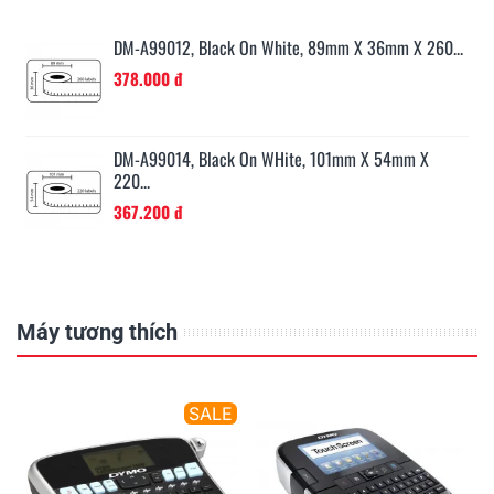
..
DM-A99012, Black On White, 89mm X 36mm X 260...
378.000 đ
...
DM-A99014, Black On WHite, 101mm X 54mm X
220...
367.200 đ
Máy tương thích
E
SALE