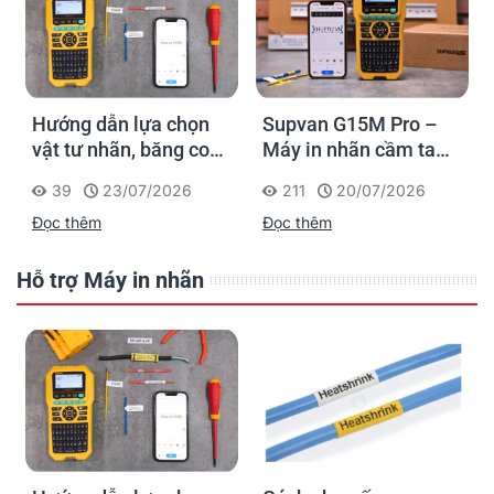
Hướng dẫn lựa chọn
Supvan G15M Pro –
vật tư nhãn, băng co
Máy in nhãn cầm tay
nhiệt, thẻ cáp cho
cho dân thi công: đánh
39
23/07/2026
211
20/07/2026
Supvan G15M Pro
dấu một lần, tra cứu
Đọc thêm
Đọc thêm
trọn đời công trình
Hỗ trợ Máy in nhãn