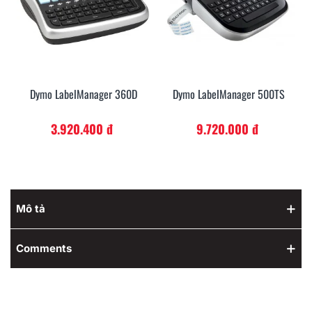
Dymo LabelManager 360D
Dymo LabelManager 500TS
3.920.400 đ
9.720.000 đ
Mô tả
Comments