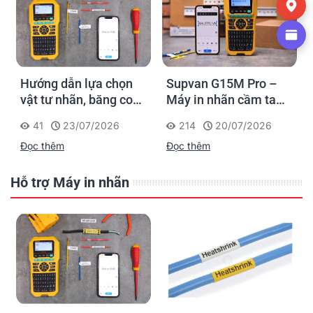
Hướng dẫn lựa chọn
Supvan G15M Pro –
vật tư nhãn, băng co
Máy in nhãn cầm tay
nhiệt, thẻ cáp cho
cho dân thi công: đánh
41
23/07/2026
214
20/07/2026
Supvan G15M Pro
dấu một lần, tra cứu
Đọc thêm
Đọc thêm
trọn đời công trình
Hỗ trợ Máy in nhãn