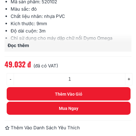
Mã sản phẩm:
520102
Màu sắc: đỏ
Chất liệu nhãn:
nhựa PVC
Kích thước:
9mm
Độ dài cuộn:
3m
Chỉ sử dụng cho máy dập chữ nổi
Dymo
Omega
Đọc thêm
Embosser
49.032 đ
(đã có VAT)
-
+
Thêm Vào Giỏ
Mua Ngay
Thêm Vào Danh Sách Yêu Thích