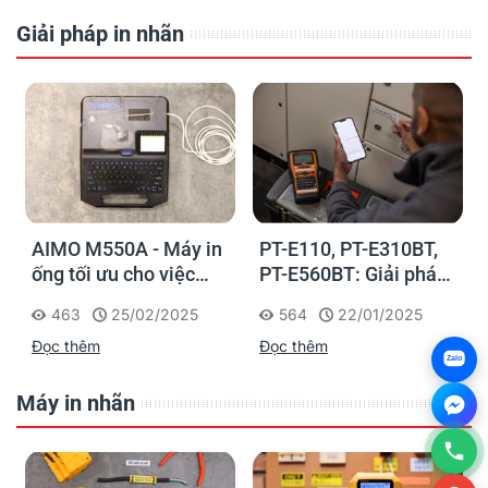
Giải pháp in nhãn
AIMO M550A - Máy in
PT-E110, PT-E310BT,
ống tối ưu cho việc
PT-E560BT: Giải pháp
đánh dấu, phân loại và
in nhãn cầm tay công
463
25/02/2025
564
22/01/2025
nhận diện cáp điện,
nghiệp của Brother
Đọc thêm
Đọc thêm
cáp mạng
Zalo
Máy in nhãn