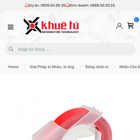
Dự án: 0909.00.99.35
Kinh doanh: 0868.50.50.55
0
Home
Giải Pháp In Nhãn, In ống
Băng nhãn in
Nhãn Cho 