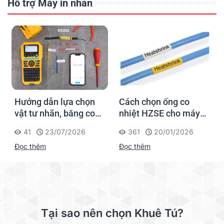
Hỗ trợ Máy in nhãn
Hướng dẫn lựa chọn
Cách chọn ống co
vật tư nhãn, băng co
nhiệt HZSE cho máy in
nhiệt, thẻ cáp cho
nhãn đúng chuẩn
41
23/07/2026
361
20/01/2026
Supvan G15M Pro
Đọc thêm
Đọc thêm
Tại sao nên chọn Khuê Tú?