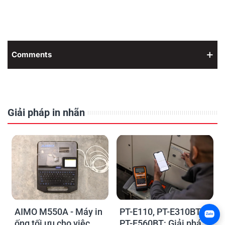
Comments
Giải pháp in nhãn
AIMO M550A - Máy in
PT-E110, PT-E310BT,
Zalo
ống tối ưu cho việc
PT-E560BT: Giải pháp