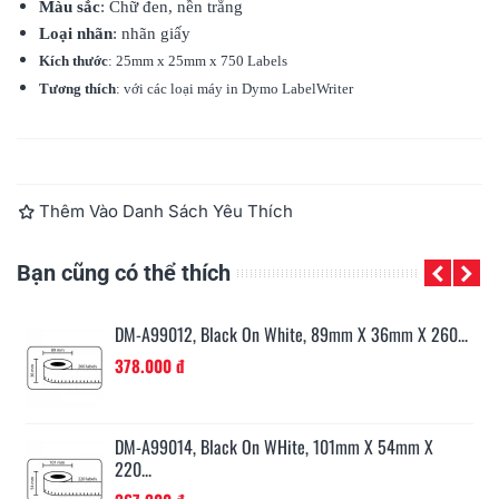
Màu sắc
: Chữ đen, nền trắng
Loại nhãn
: nhãn giấy
Kích thước
: 25mm x 25mm x 750 Labels
Tương thích
: với các loại máy in
Dymo
LabelWriter
Đọc thêm
Thêm Vào Danh Sách Yêu Thích
Bạn cũng có thể thích
..
DM-A99012, Black On White, 89mm X 36mm X 260...
378.000 đ
...
DM-A99014, Black On WHite, 101mm X 54mm X
220...