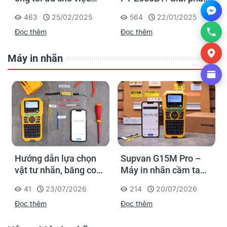
đánh dấu, phân loại và
in nhãn cầm tay công
463
25/02/2025
564
22/01/2025
nhận diện cáp điện,
nghiệp của Brother
Đọc thêm
Đọc thêm
cáp mạng
Máy in nhãn
Hướng dẫn lựa chọn
Supvan G15M Pro –
vật tư nhãn, băng co
Máy in nhãn cầm tay
nhiệt, thẻ cáp cho
cho dân thi công: đánh
41
23/07/2026
214
20/07/2026
Supvan G15M Pro
dấu một lần, tra cứu
Đọc thêm
Đọc thêm
trọn đời công trình