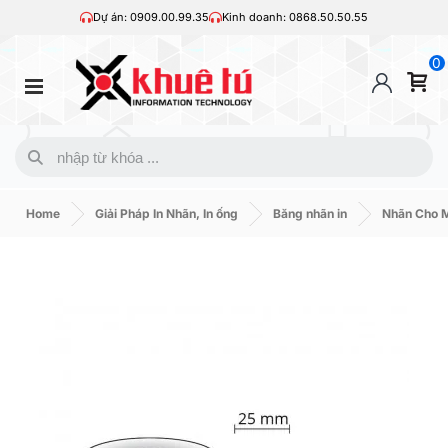
Dự án: 0909.00.99.35
Kinh doanh: 0868.50.50.55
0
Home
Giải Pháp In Nhãn, In ống
Băng nhãn in
Nhãn Cho 