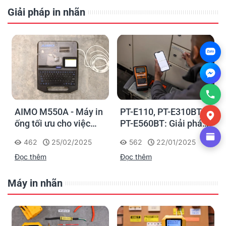
Giải pháp in nhãn
Zalo
AIMO M550A - Máy in
PT-E110, PT-E310BT,
ống tối ưu cho việc
PT-E560BT: Giải pháp
đánh dấu, phân loại và
in nhãn cầm tay công
462
25/02/2025
562
22/01/2025
nhận diện cáp điện,
nghiệp của Brother
Đọc thêm
Đọc thêm
cáp mạng
Máy in nhãn