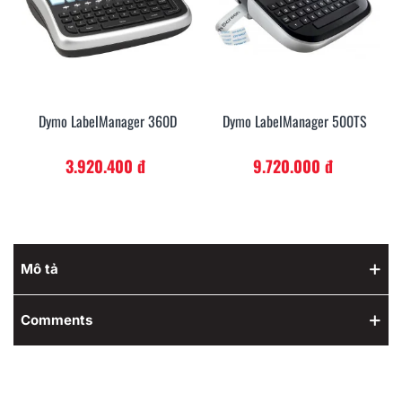
Dymo LabelManager 360D
Dymo LabelManager 500TS
3.920.400 đ
9.720.000 đ
Mô tả
Comments