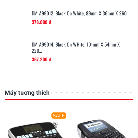
..
DM-A99012, Black On White, 89mm X 36mm X 260...
378.000 đ
...
DM-A99014, Black On WHite, 101mm X 54mm X
220...
367.200 đ
Máy tương thích
E
SALE