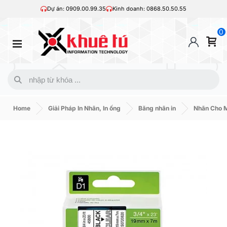
Dự án: 0909.00.99.35
Kinh doanh: 0868.50.50.55
0
Home
Giải Pháp In Nhãn, In ống
Băng nhãn in
Nhãn Cho 