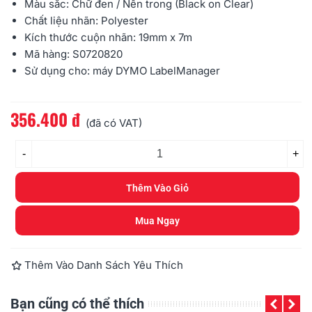
Màu sắc: Chữ đen / Nền trong (Black on Clear)
Chất liệu nhãn: Polyester
Kích thước cuộn nhãn: 19mm x 7m
Mã hàng: S0720820
Sử dụng cho: máy
DYMO
LabelManager
356.400 đ
Đọc thêm
(đã có VAT)
-
+
Thêm Vào Giỏ
Mua Ngay
Thêm Vào Danh Sách Yêu Thích
Bạn cũng có thể thích