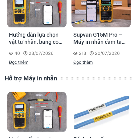
Hướng dẫn lựa chọn
Supvan G15M Pro –
vật tư nhãn, băng co
Máy in nhãn cầm tay
nhiệt, thẻ cáp cho
cho dân thi công: đánh
40
23/07/2026
213
20/07/2026
Supvan G15M Pro
dấu một lần, tra cứu
Đọc thêm
Đọc thêm
trọn đời công trình
Hỗ trợ Máy in nhãn