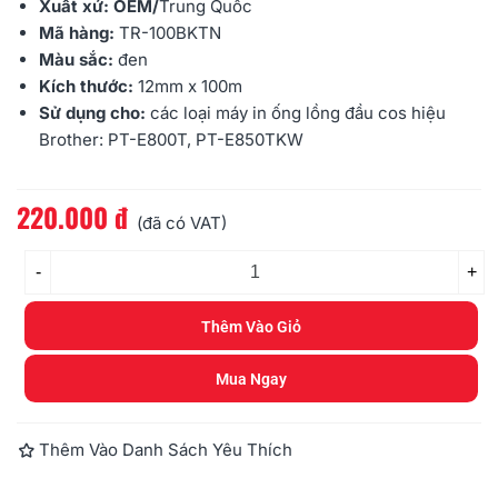
Xuất xứ: OEM/
Trung Quốc
Mã hàng:
TR-100BKTN
Màu sắc:
đen
Kích thước:
12mm x 100m
Sử dụng cho:
các loại máy in ống lồng đầu cos hiệu
Brother: PT-E800T, PT-E850TKW
220.000 đ
Đọc thêm
(đã có VAT)
-
+
Thêm Vào Giỏ
Mua Ngay
Thêm Vào Danh Sách Yêu Thích