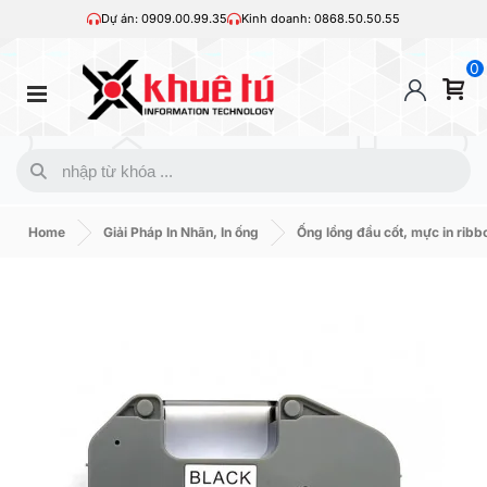
Dự án: 0909.00.99.35
Kinh doanh: 0868.50.50.55
0
Home
Giải Pháp In Nhãn, In ống
Ống lồng đầu cốt, mực in ribb