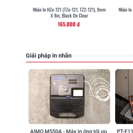
111), 6mm X
Nhãn In HZe-121 (TZe-121, TZ2-121), 9mm
Nhãn In
X 8m, Black On Clear
165.000 đ
Giải pháp in nhãn
In dán nhãn trong 
lẻ
Nhãn không chỉ giúp nhận diện một sản phẩm
tin như hạn sử dụng, thành phần và dị ứng t
bạn có thể thiết kế và in nhãn theo yêu cầu 
o kỹ sư
AIMO M550A - Máy in ống tối ưu
PT-E11