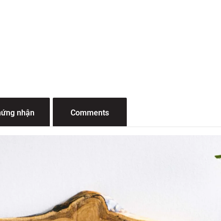
Brother PT-E550W
Brother PT-
(E550WVP)
ứng nhận
Comments