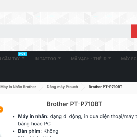
HOT
A4 CẦM TAY
IN TATTOO
MÃ VẠCH - THẺ ID
MÁY S
Máy In Nhãn Brother
Dòng máy Ptouch
Brother PT-P710BT
Brother PT-P710BT
E
Máy in nhãn
: dạng di động, in qua
điện
thoại/máy t
bảng hoặc PC
Bàn phím
: Không