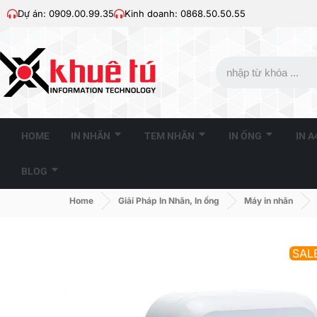
Dự án: 0909.00.99.35
Kinh doanh: 0868.50.50.55
HOME
IN NHÃN
TEM NHÃN
IN ỐNG
IN 
BLOG
Home
Giải Pháp In Nhãn, In ống
Máy in nhãn
SAL