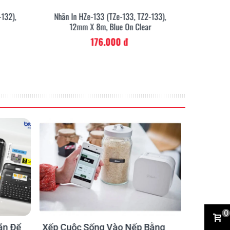
-132),
Nhãn In HZe-133 (TZe-133, TZ2-133),
Nhãn In
12mm X 8m, Blue On Clear
12m
176.000 đ
0
ãn Để
Xếp Cuộc Sống Vào Nếp Bằng
Ứng dụng