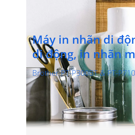
Máy in nhãn di độn
di động, in nhãn m
Brother PT-P300BT & PT-P71