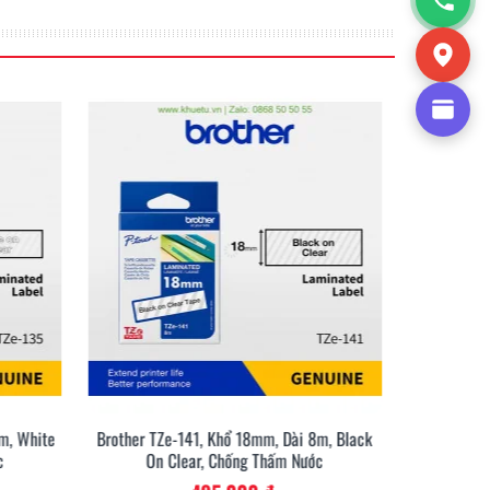
m, White
Brother TZe-141, Khổ 18mm, Dài 8m, Black
Brother TZ
c
On Clear, Chống Thấm Nước
On 