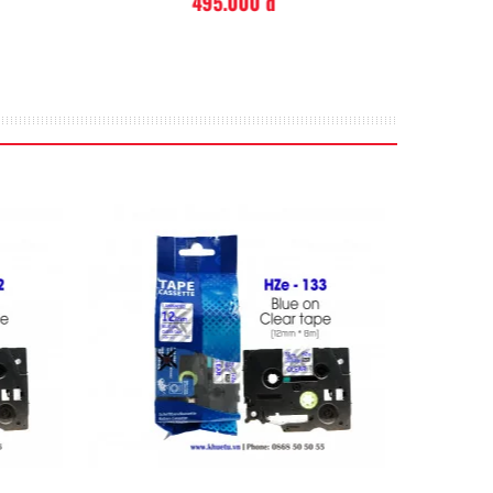
495.000 đ
trong gia đình
h tế, P-Touch Cube được thiết kế để phù hợp
̀ng. Nhãn tạo ra từ P-Touch Cube là sự lựa
c không gian làm việc, xác định rõ ràng thiết
như tạo ra các thông báo hướng dẫn hoặc cảnh