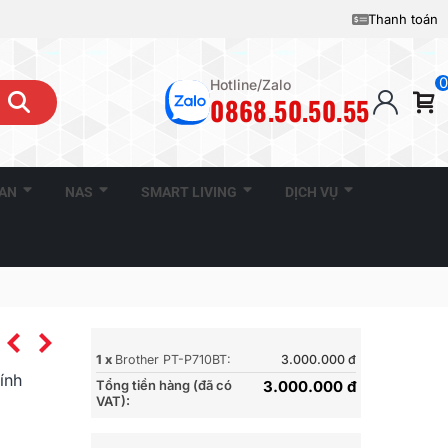
Thanh toán
0
Hotline/Zalo
0868.50.50.55
CAN
NAS
SMART LIVING
DỊCH VỤ
1 x
Brother PT-P710BT:
3.000.000 đ
ính
Tổng tiền hàng (đã có
3.000.000 đ
VAT):