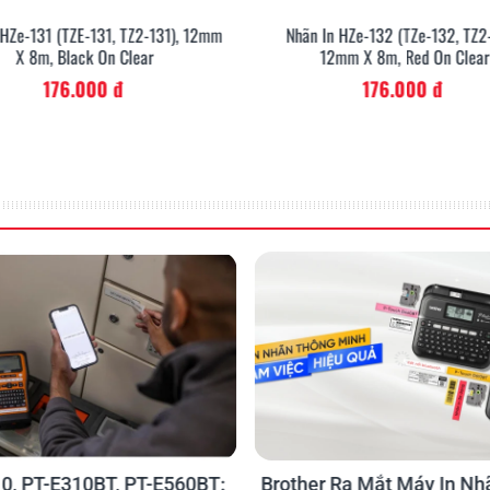
 HZe-131 (TZE-131, TZ2-131), 12mm
Nhãn In HZe-132 (TZe-132, TZ2
X 8m, Black On Clear
12mm X 8m, Red On Clear
176.000 đ
176.000 đ
cửa hàng bán
 mà còn cung cấp các thông
hực phẩm. Với P-Touch Cube,
và mong muốn.
0, PT-E310BT, PT-E560BT:
Brother Ra Mắt Máy In Nh