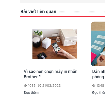
Bài viết liên quan
Có rất nhiều ý tưởng dán nhãn cho gia đình & văn 
Brother
Vì sao nên chọn máy in nhãn
Dán nh
Brother ?
phòng 
1035
21/03/2023
1348
Đọc thêm
Đọc th