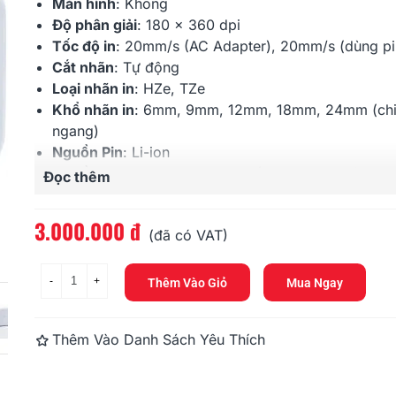
Màn hình
: Không
Độ phân giải
: 180 x 360 dpi
Tốc độ in
: 20mm/s (AC Adapter), 20mm/s (dùng pi
Cắt nhãn
: Tự động
Loại nhãn in
:
HZe
, TZe
Khổ nhãn in
: 6mm, 9mm, 12mm, 18mm, 24mm (ch
ngang)
Nguồn Pin
: Li-ion
Nguồn AC Adapter
: AD-24ES (Không đi kèm)
Đọc thêm
Kết nối PC
: Có, qua cổng USB
Bảo hành
: 12 tháng
3.000.000 đ
(đã có VAT)
-
+
Thêm Vào Giỏ
Mua Ngay
Thêm Vào Danh Sách Yêu Thích
Brother PT-E300 (E300VP)
Brother PT
5.390.000 