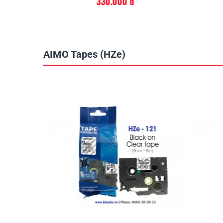
330.000 đ
Với kiểu dáng nhỏ gọn và tinh tế, P-Touch Cube
với bất kỳ không gian văn phòng. Nhãn tạo ra 
chọn hoàn hảo cho việc tổ chức không gian làm 
bị, tài sản và lưu trữ, cũng như tạo ra các tho
AIMO Tapes (HZe)
báo.