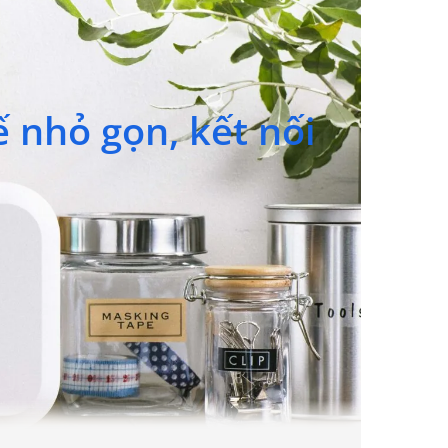
ế nhỏ gọn, kết nối