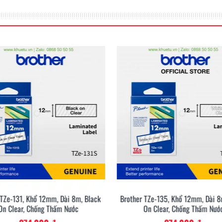
văn phòng
ăn phòng chuyên nghiệp hoặc
ãn
P-touch Cube sẽ giúp bạn
 có rất nhiều màu sắc và kích
ng dụng. Ngoài ra, giải pháp
 thế cho bảng tên hoặc phù
u hiệu chỉ dẫn trên cửa hoặc
 TZe-131, Khổ 12mm, Dài 8m, Black
Brother TZe-135, Khổ 12mm, Dài 8
On Clear, Chống Thấm Nước
On Clear, Chống Thấm Nướ