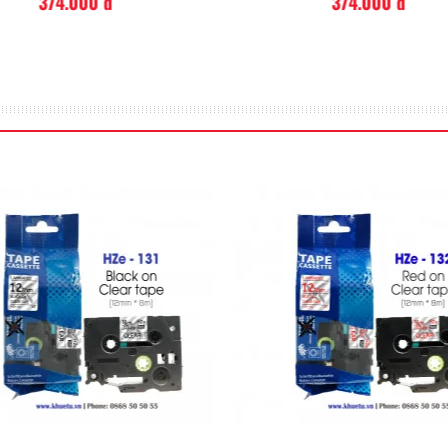
374.000 đ
374.000 đ
 được thiết kế để phù hợp
từ P-Touch Cube là sự lựa
việc, xác định rõ ràng thiết
̂ng báo hướng dẫn hoặc cảnh
In dán nhãn 
Với kiểu dáng nhỏ gọn và tin
với bất kỳ không gian văn pho
chọn hoàn hảo cho việc tổ chứ
bị, tài sản và lưu trữ, cũng 
báo.