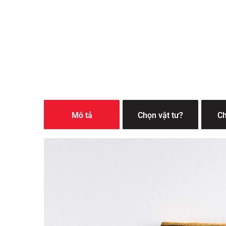
Mô tả
Chọn vật tư?
Ch