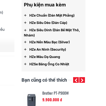
Phụ kiện mua kèm
n)
+
HZe Chuẩn (dán Mặt Phẳng)
+
HZe Siêu Dẻo (dán Cáp)
iều
+
HZe Siêu Dính (dán Bề Mặt Thô,
Nhám)
+
HZe Nền Màu Bạc (silver)
+
HZe An Ninh (security)
+
HZe Màu Dạ Quang
+
HZSe Băng Ống Co Nhiệt
Bạn cũng có thể thích
-P750W
Brother PT-P900W
Br
đ
9.900.000 đ