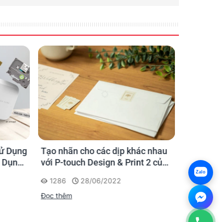
n
vị hơn, từ đó cuộc sống cũng như công việc của bạn
ử Dụng
Tạo nhãn cho các dịp khác nhau
Thủ Thuậ
g Dụng
với P-touch Design & Print 2 của
touch Des
Brother
Zalo
1286
28/06/2022
1138
Đọc thêm
Đọc thêm