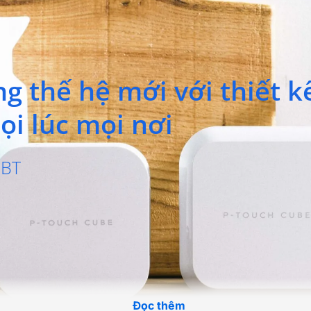
g thế hệ mới với thiết k
ọi lúc mọi nơi
0BT
Đọc thêm
Đọc thêm