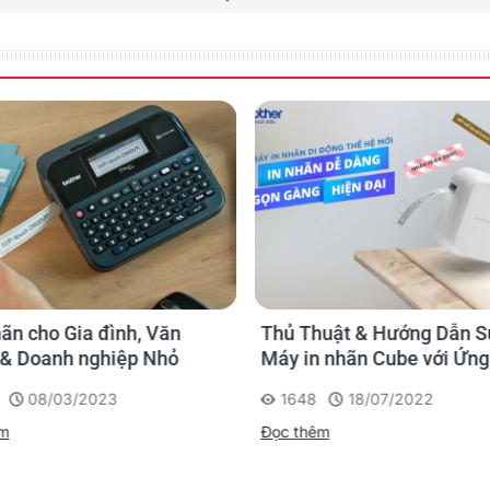
Ứng dụng in nhãn phổ biế
phòng để làm cho mọi thứ xung quanh bạn trở nên gọn gàng và thú 
sẽ phấn chấn và hiệu quả hơn.
ãn cho Gia đình, Văn
Thủ Thuật & Hướng Dẫn S
& Doanh nghiệp Nhỏ
Máy in nhãn Cube với Ứn
P-touch Design&Print Của
08/03/2023
1648
18/07/2022
Brother
êm
Đọc thêm