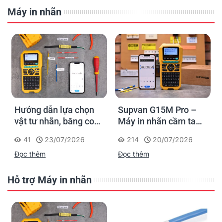
Máy in nhãn
Hướng dẫn lựa chọn
Supvan G15M Pro –
vật tư nhãn, băng co
Máy in nhãn cầm tay
nhiệt, thẻ cáp cho
cho dân thi công: đánh
41
23/07/2026
214
20/07/2026
Supvan G15M Pro
dấu một lần, tra cứu
Đọc thêm
Đọc thêm
trọn đời công trình
Hỗ trợ Máy in nhãn