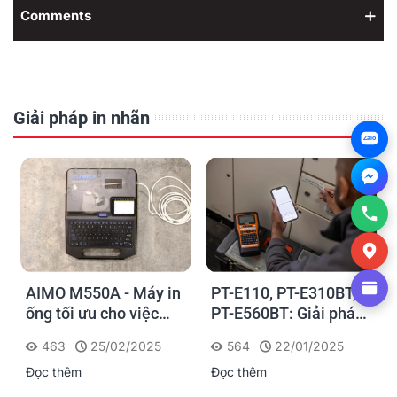
Comments
Giải pháp in nhãn
Zalo
AIMO M550A - Máy in
PT-E110, PT-E310BT,
ống tối ưu cho việc
PT-E560BT: Giải pháp
đánh dấu, phân loại và
in nhãn cầm tay công
463
25/02/2025
564
22/01/2025
nhận diện cáp điện,
nghiệp của Brother
Đọc thêm
Đọc thêm
cáp mạng