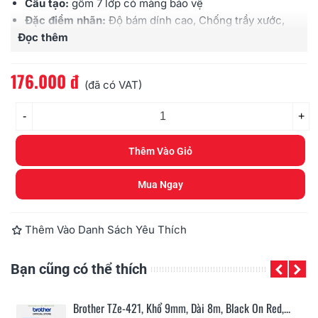
Cấu tạo:
gồm 7 lớp có màng bảo vệ
Đặc điểm nhãn:
Độ bám dính cao, Chống trầy xước,
Đọc thêm
Chịu được hóa chất, Chống thấm nước, Chịu được
cường độ ánh sáng cao, Chịu được nhiệt độ
Sử dụng cho:
các loại máy Brother
Ptouch
176.000 đ
(đã có VAT)
-
+
Thêm Vào Giỏ
Mua Ngay
Thêm Vào Danh Sách Yêu Thích
Bạn cũng có thể thích
n...
Brother TZe-421, Khổ 9mm, Dài 8m, Black On Red,...