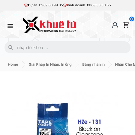
Dự án: 0909.00.99.35
Kinh doanh: 0868.50.50.55
0
Home
Giải Pháp In Nhãn, In ống
Băng nhãn in
Nhãn Cho M