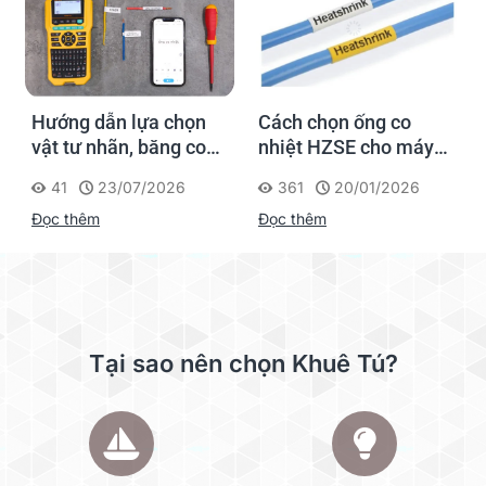
Hướng dẫn lựa chọn
Cách chọn ống co
vật tư nhãn, băng co
nhiệt HZSE cho máy in
nhiệt, thẻ cáp cho
nhãn đúng chuẩn
41
23/07/2026
361
20/01/2026
Supvan G15M Pro
Đọc thêm
Đọc thêm
Tại sao nên chọn Khuê Tú?