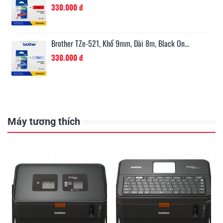
330.000 đ
Brother TZe-521, Khổ 9mm, Dài 8m, Black On...
330.000 đ
Máy tương thích