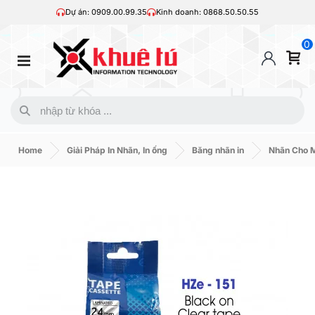
Dự án: 0909.00.99.35
Kinh doanh: 0868.50.50.55
0
Home
Giải Pháp In Nhãn, In ống
Băng nhãn in
Nhãn Cho M