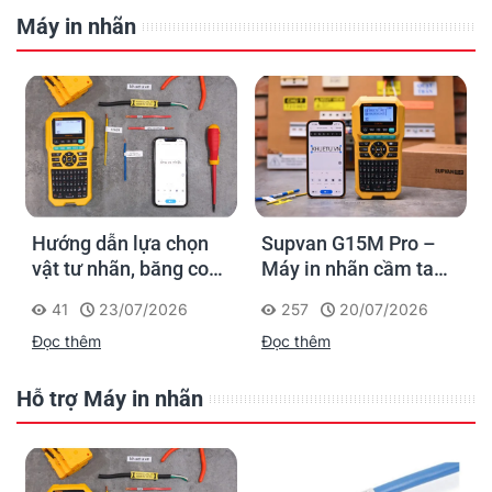
Máy in nhãn
Hướng dẫn lựa chọn
Supvan G15M Pro –
vật tư nhãn, băng co
Máy in nhãn cầm tay
nhiệt, thẻ cáp cho
cho dân thi công: đánh
41
23/07/2026
257
20/07/2026
Supvan G15M Pro
dấu một lần, tra cứu
Đọc thêm
Đọc thêm
trọn đời công trình
Hỗ trợ Máy in nhãn