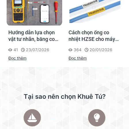
Hướng dẫn lựa chọn
Cách chọn ống co
vật tư nhãn, băng co
nhiệt HZSE cho máy in
nhiệt, thẻ cáp cho
nhãn đúng chuẩn
41
23/07/2026
364
20/01/2026
Supvan G15M Pro
Đọc thêm
Đọc thêm
Tại sao nên chọn Khuê Tú?