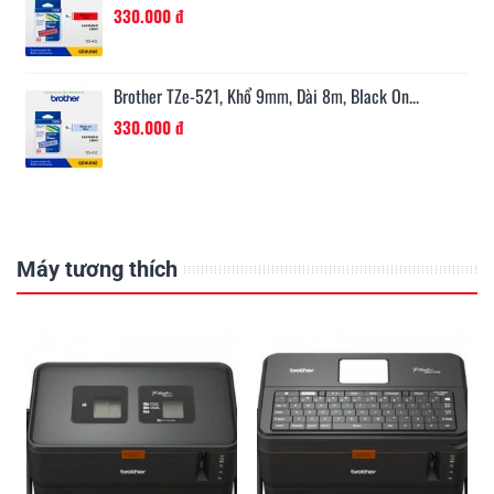
330.000 đ
Brother TZe-521, Khổ 9mm, Dài 8m, Black On...
330.000 đ
Máy tương thích