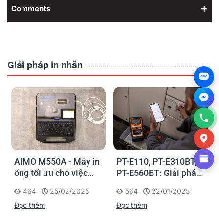
Comments
Giải pháp in nhãn
Zalo
AIMO M550A - Máy in
PT-E110, PT-E310BT,
ống tối ưu cho việc
PT-E560BT: Giải pháp
đánh dấu, phân loại và
in nhãn cầm tay công
464
25/02/2025
564
22/01/2025
nhận diện cáp điện,
nghiệp của Brother
Đọc thêm
Đọc thêm
cáp mạng