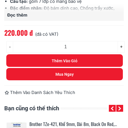
Cấu tạo:
gồm 7 lớp có màng bảo vệ
Đặc điểm nhãn:
Độ bám dính cao, Chống trầy xước,
Đọc thêm
Chịu được hóa chất, Chống thấm nước, Chịu được
cường độ ánh sáng cao, Chịu được nhiệt độ
Sử dụng cho:
các loại máy Brother
Ptouch
220.000 đ
(đã có VAT)
-
+
Thêm Vào Giỏ
Mua Ngay
Thêm Vào Danh Sách Yêu Thích
Bạn cũng có thể thích
n...
Brother TZe-421, Khổ 9mm, Dài 8m, Black On Red,...